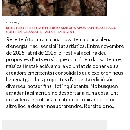
10.11.2025
RERELTELÓ PRESENTA L’11 EDICIÓ AMB UNA APOSTA PER LA CREACIÓ
CONTEMPORÀNIA I EL TALENT EMERGENT
Rerelteló torna amb una nova temporada plena
d’energia, risc i sensibilitat artística. Entre novembre
de 2025 i abril de 2026, el festival acollirà deu
propostes d’arts en viu que combinen dansa, teatre,
música i instal·lació, amb la voluntat de donar veu a
creadors emergents i consolidats que exploren nous
llenguatges. Les propostes d’aquesta edició són
diverses, potser fins i tot inquietants. No busquen
agradar fàcilment, sinó despertar alguna cosa. Ens
conviden a escoltar amb atenció, a mirar des d’un
altre lloc, a deixar-nos sorprendre. Rerelteló no...