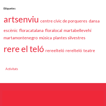
Etiquetes
artsenviu
centre cívic de porqueres
dansa
escènic
floracatalana
floralocal
martabellevehí
martamontenegro
música
plantes silvestres
rere el teló
rereelteló
rerelteló
teatre
Activitats