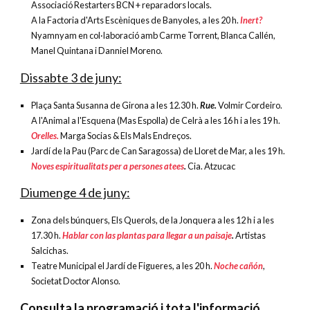
Associació Restarters BCN + reparadors locals.
A la Factoria d'Arts Escèniques de Banyoles, a les 20 h.
Inert?
Nyamnyam en col·laboració amb Carme Torrent, Blanca Callén,
Manel Quintana i Danniel Moreno.
Dissabte 3 de juny:
Plaça Santa Susanna de Girona a les 12.30 h.
Rue.
Volmir Cordeiro.
A l'Animal a l'Esquena (Mas Espolla) de Celrà a les 16 h i a les 19 h.
Orelles.
Marga Socias & Els Mals Endreços.
Jardí de la Pau (Parc de Can Saragossa) de Lloret de Mar, a les 19 h.
Noves espiritualitats per a persones atees
.
Cia. Atzucac
Diumenge 4 de juny:
Zona dels búnquers, Els Querols, de la Jonquera a les 12 h i a les
17.30 h.
Hablar con las plantas para llegar a un paisaje
.
Artistas
Salcichas.
Teatre Municipal el Jardí de Figueres, a les 20 h.
Noche cañón
,
Societat Doctor Alonso.
Consulta la programació i tota l'informació