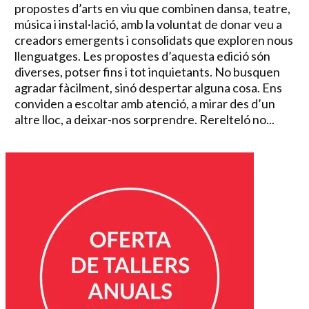
propostes d’arts en viu que combinen dansa, teatre,
música i instal·lació, amb la voluntat de donar veu a
creadors emergents i consolidats que exploren nous
llenguatges. Les propostes d’aquesta edició són
diverses, potser fins i tot inquietants. No busquen
agradar fàcilment, sinó despertar alguna cosa. Ens
conviden a escoltar amb atenció, a mirar des d’un
altre lloc, a deixar-nos sorprendre. Rerelteló no...