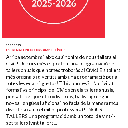
28.08.2025
ESTRENA EL NOU CURS AMB EL CÍVIC!
Arriba setembre i això és sinònim de nous tallers al
Cívic! Un curs més et portem una programació de
tallers anuals que només trobaràs al Cívic! Els tallers
més originals i divertits amb una programació per a
totes les edats i gustos! T’hi apuntes? L’activitat
formativa principal del Cívic són els tallers anuals,
pensats perquè et cuidis, creïs, ballis, aprenguis
noves llengües i aficions i ho facis de la manera més
divertida i amb el millor professorat! NOUS
TALLERS Una programació amb un total de vint-i-
set tallers (vint tallers...