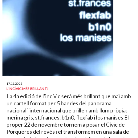
17.11.2025
L'INCÍVIC MÉS BRILLANT!
La 4a edició de l’incívic serà més brillant que mai amb
un cartell format per 5 bandes del panorama
nacional i internacional que brillen amb llum pròpia:
merina gris, st.frances, b1n0, flexfab i los manises El
proper 22 de novembre tornem a posar el Cívic de
Porqueres del revés i el transformem en una sala de