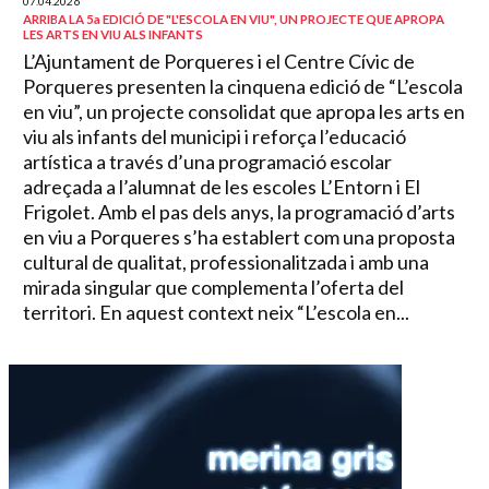
07.04.2026
ARRIBA LA 5a EDICIÓ DE "L'ESCOLA EN VIU", UN PROJECTE QUE APROPA
LES ARTS EN VIU ALS INFANTS
L’Ajuntament de Porqueres i el Centre Cívic de
Porqueres presenten la cinquena edició de “L’escola
en viu”, un projecte consolidat que apropa les arts en
viu als infants del municipi i reforça l’educació
artística a través d’una programació escolar
adreçada a l’alumnat de les escoles L’Entorn i El
Frigolet. Amb el pas dels anys, la programació d’arts
en viu a Porqueres s’ha establert com una proposta
cultural de qualitat, professionalitzada i amb una
mirada singular que complementa l’oferta del
territori. En aquest context neix “L’escola en...