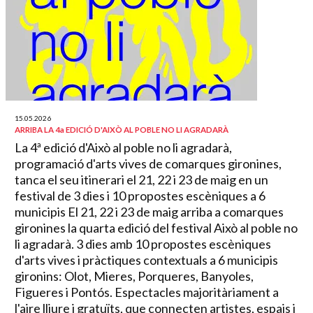
15.05.2026
ARRIBA LA 4a EDICIÓ D'AIXÒ AL POBLE NO LI AGRADARÀ
La 4ª edició d'Això al poble no li agradarà,
programació d'arts vives de comarques gironines,
tanca el seu itinerari el 21, 22 i 23 de maig en un
festival de 3 dies i 10 propostes escèniques a 6
municipis El 21, 22 i 23 de maig arriba a comarques
gironines la quarta edició del festival Això al poble no
li agradarà. 3 dies amb 10 propostes escèniques
d'arts vives i pràctiques contextuals a 6 municipis
gironins: Olot, Mieres, Porqueres, Banyoles,
Figueres i Pontós. Espectacles majoritàriament a
l'aire lliure i gratuïts, que connecten artistes, espais i