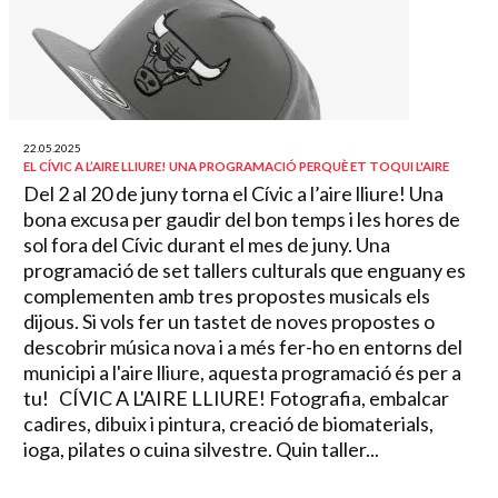
22.05.2025
EL CÍVIC A L’AIRE LLIURE! UNA PROGRAMACIÓ PERQUÈ ET TOQUI L'AIRE
Del 2 al 20 de juny torna el Cívic a l’aire lliure! Una
bona excusa per gaudir del bon temps i les hores de
sol fora del Cívic durant el mes de juny. Una
programació de set tallers culturals que enguany es
complementen amb tres propostes musicals els
dijous. Si vols fer un tastet de noves propostes o
descobrir música nova i a més fer-ho en entorns del
municipi a l'aire lliure, aquesta programació és per a
tu! CÍVIC A L'AIRE LLIURE! Fotografia, embalcar
cadires, dibuix i pintura, creació de biomaterials,
ioga, pilates o cuina silvestre. Quin taller...