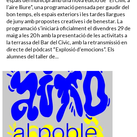
espais del municipi amb una nova edició de “El Cívic a
l’aire lliure”, una programació pensada per gaudir del
bon temps, els espais exteriors i les tardes llargues
de juny amb propostes creatives i de benestar. La
programació s’iniciarà oficialment el divendres 29 de
maig a les 20 h amb la presentació de les activitats a
la terrassa del Bar del Cívic, amb la retransmissió en
directe del pòdcast “Explosió d’emocions”. Els
alumnes del taller de...