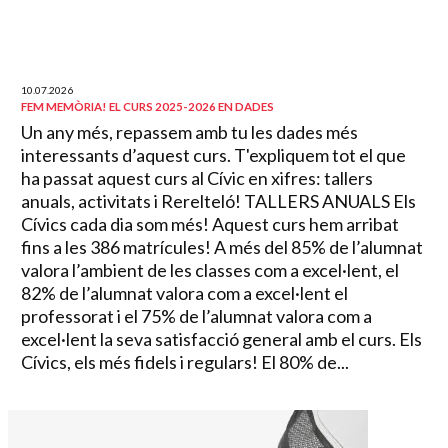
10.07.2026
FEM MEMÒRIA! EL CURS 2025-2026 EN DADES
Un any més, repassem amb tu les dades més
interessants d’aquest curs. T'expliquem tot el que
ha passat aquest curs al Cívic en xifres: tallers
anuals, activitats i Rerelteló! TALLERS ANUALS Els
Cívics cada dia som més! Aquest curs hem arribat
fins a les 386 matrícules! A més del 85% de l’alumnat
valora l’ambient de les classes com a excel·lent, el
82% de l’alumnat valora com a excel·lent el
professorat i el 75% de l’alumnat valora com a
excel·lent la seva satisfacció general amb el curs. Els
Cívics, els més fidels i regulars! El 80% de...