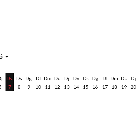
ó
Dj
Dv
Ds
Dg
Dl
Dm
Dc
Dj
Dv
Ds
Dg
Dl
Dm
Dc
Dj
6
7
8
9
10
11
12
13
14
15
16
17
18
19
20