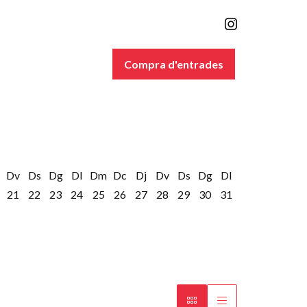
Link a inst
Compra d'entrades
Dv
Ds
Dg
Dl
Dm
Dc
Dj
Dv
Ds
Dg
Dl
21
22
23
24
25
26
27
28
29
30
31