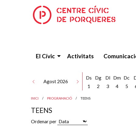
El Cívic
Activitats
Comunicaci
Ds
Dg
Dl
Dm
Dc
Agost 2026
1
2
3
4
5
INICI
PROGRAMACIÓ
TEENS
TEENS
Ordenar per