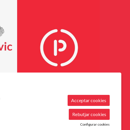
m
Acceptar cookies
|
|
|
Sitemap
Avís Legal
Ús de Cookies
Contactar
Rebutjar cookies
Configurar cookies