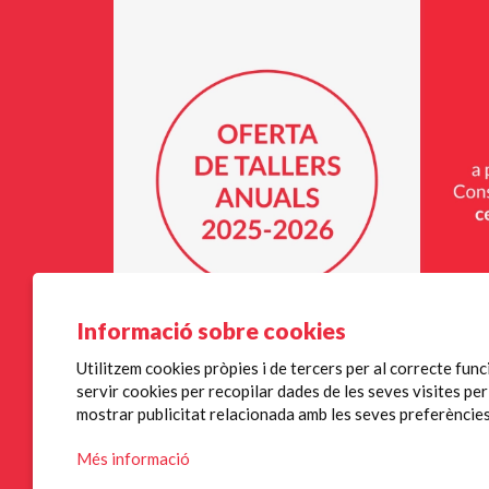
Informació sobre cookies
Utilitzem cookies pròpies i de tercers per al correcte fun
Diapositiva 1 de 9
servir cookies per recopilar dades de les seves visites pe
Mercè Rodoreda, 5
mostrar publicitat relacionada amb les seves preferències
17834 Porqueres
Més informació
Telf. 972 573 612 | 672 220 255