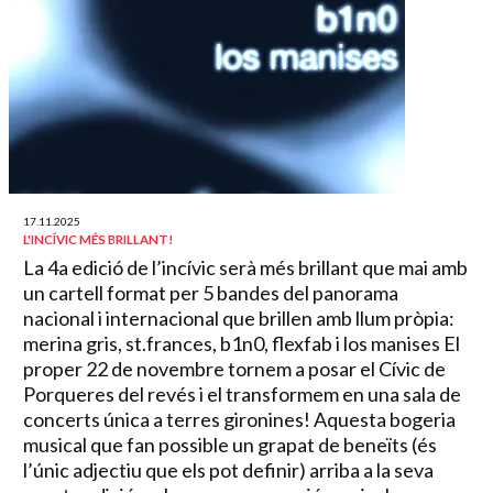
17.11.2025
L'INCÍVIC MÉS BRILLANT!
La 4a edició de l’incívic serà més brillant que mai amb
un cartell format per 5 bandes del panorama
nacional i internacional que brillen amb llum pròpia:
merina gris, st.frances, b1n0, flexfab i los manises El
proper 22 de novembre tornem a posar el Cívic de
Porqueres del revés i el transformem en una sala de
concerts única a terres gironines! Aquesta bogeria
musical que fan possible un grapat de beneïts (és
l’únic adjectiu que els pot definir) arriba a la seva