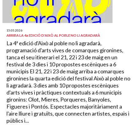
15.05.2026
ARRIBA LA 4a EDICIÓ D'AIXÒ AL POBLE NO LI AGRADARÀ
La 4ª edició d'Això al poble no li agradarà,
programació d'arts vives de comarques gironines,
tanca el seu itinerari el 21, 22 i 23 de maig en un
festival de 3 dies i 10 propostes escèniques a 6
municipis El 21, 22 i 23 de maig arriba a comarques
gironines la quarta edició del festival Això al poble no
li agradarà. 3 dies amb 10 propostes escèniques
d'arts vives i pràctiques contextuals a 6 municipis
gironins: Olot, Mieres, Porqueres, Banyoles,
Figueres i Pontós. Espectacles majoritàriament a
l'aire lliure i gratuïts, que connecten artistes, espais i
públics i...