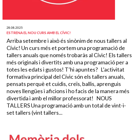
28.08.2025
ESTRENA EL NOU CURS AMB EL CÍVIC!
Arriba setembre i això és sinònim de nous tallers al
Cívic! Un curs més et portem una programació de
tallers anuals que només trobaràs al Cívic! Els tallers
més originals i divertits amb una programació per a
totes les edats i gustos! T’hi apuntes? L’activitat
formativa principal del Cívic són els tallers anuals,
pensats perquè et cuidis, creïs, ballis, aprenguis
noves llengües i aficions i ho facis de la manera més
divertida i amb el millor professorat! NOUS
TALLERS Una programació amb un total de vint-i-
set tallers (vint tallers...