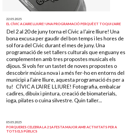
22.05.2025
EL CÍVIC A L’AIRE LLIURE! UNA PROGRAMACIÓ PERQUÈ ET TOQUI L'AIRE
Del 2 al 20 de juny torna el Cívic a l’aire lliure! Una
bona excusa per gaudir del bon temps i les hores de
sol fora del Cívic durant el mes de juny. Una
programació de set tallers culturals que enguany es
complementen amb tres propostes musicals els
dijous. Si vols fer un tastet de noves propostes o
descobrir música nova i a més fer-ho en entorns del
municipi a l'aire lliure, aquesta programació és per a
tu! CÍVIC A L'AIRE LLIURE! Fotografia, embalcar
cadires, dibuix i pintura, creació de biomaterials,
ioga, pilates o cuina silvestre. Quin taller...
05.05.2025
PORQUERES CELEBRA LA 21A FESTA MAJOR AMB ACTIVITATS PER A
TOTS ELS PÚBLICS