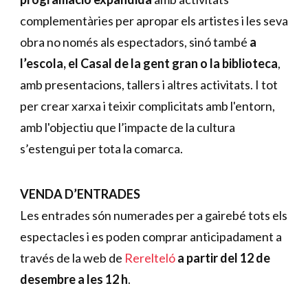
complementàries per apropar els artistes i les seva 
obra no només als espectadors, sinó també 
a 
l’escola, el Casal de la gent gran o la biblioteca
, 
amb presentacions, tallers i altres activitats. I tot 
per crear xarxa i teixir complicitats amb l'entorn, 
amb l'objectiu que l’impacte de la cultura 
s’estengui per tota la comarca.
VENDA D’ENTRADES
Les entrades són numerades per a gairebé tots els 
espectacles i es poden comprar anticipadament a 
través de la web de 
Rerelteló
 a partir del 12 de 
desembre a les 12 h
.