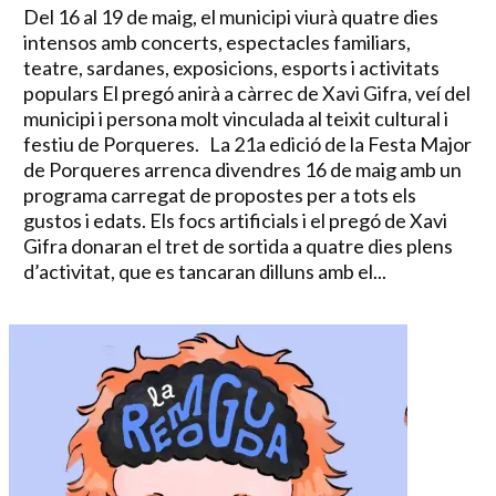
Del 16 al 19 de maig, el municipi viurà quatre dies
intensos amb concerts, espectacles familiars,
teatre, sardanes, exposicions, esports i activitats
populars El pregó anirà a càrrec de Xavi Gifra, veí del
municipi i persona molt vinculada al teixit cultural i
festiu de Porqueres. La 21a edició de la Festa Major
de Porqueres arrenca divendres 16 de maig amb un
programa carregat de propostes per a tots els
gustos i edats. Els focs artificials i el pregó de Xavi
Gifra donaran el tret de sortida a quatre dies plens
d’activitat, que es tancaran dilluns amb el...