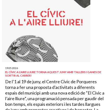
19.05.2026
EL CÍVIC A L’AIRE LLIURE TORNA AQUEST JUNY AMB TALLERS I GANES DE
SORTIR AL CARRER!
De l’1 al 19 de juny, el Centre Cívic de Porqueres
torna a fer una proposta d'activitats a diferents
espais del municipi amb una nova edició de “El Cívic a
l’aire lliure”, una programació pensada per gaudir del
bon temps, els espais exteriors i les tardes llargues
de juny amb propostes creatives i de benestar. La