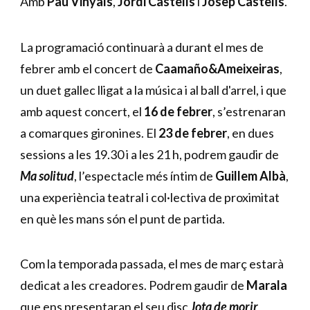
Amb 
Pau Vinyals
, 
Jordi Castells
 i 
Josep Castells
.
La programació continuarà a durant el mes de 
febrer amb el concert de 
Caamaño&Ameixeiras
, 
un duet gallec lligat a la música i al ball d'arrel, i que 
amb aquest concert, el 
16 de febrer
, s’estrenaran 
a comarques gironines. El 
23 de febrer
, en dues 
sessions a les 19.30 i a les 21 h, podrem gaudir de 
Ma solitud
, l’espectacle més íntim de 
Guillem Albà
, 
una experiència teatral i col·lectiva de proximitat 
en què les mans són el punt de partida.
Com la temporada passada, el mes de març estarà 
dedicat a les creadores. Podrem gaudir de 
Marala
que ens presentaran el seu disc 
Jota de morir
, 