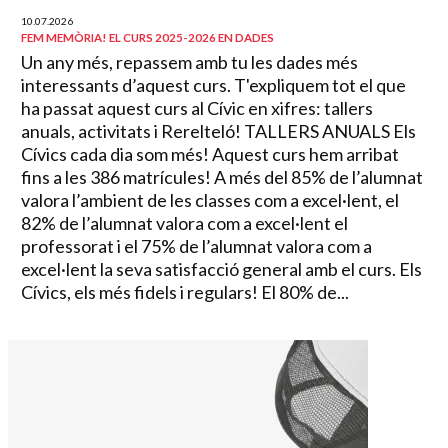
10.07.2026
FEM MEMÒRIA! EL CURS 2025-2026 EN DADES
Un any més, repassem amb tu les dades més
interessants d’aquest curs. T'expliquem tot el que
ha passat aquest curs al Cívic en xifres: tallers
anuals, activitats i Rerelteló! TALLERS ANUALS Els
Cívics cada dia som més! Aquest curs hem arribat
fins a les 386 matrícules! A més del 85% de l’alumnat
valora l’ambient de les classes com a excel·lent, el
82% de l’alumnat valora com a excel·lent el
professorat i el 75% de l’alumnat valora com a
excel·lent la seva satisfacció general amb el curs. Els
Cívics, els més fidels i regulars! El 80% de...