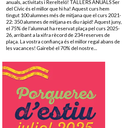
anuals, activitats i Rerelteló! TALLERS ANUALS Ser
del Cívic és el millor que hi ha! Aquest curs hem
tingut 100 alumnes més de mitjana que el curs 2021-
22: 350 alumnes de mitjana es diu ràpid! Aquest juny,
el 75% de l’alumnat ha reservat plaça pel curs 2025-
26, arribant a la xifra rècord de 234 reserves de
plaça. La vostra confiança és el millor regal abans de
les vacances! Gairebé el 70% del nostre...