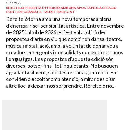
10.11.2025
RERELTELÓ PRESENTA L’11 EDICIÓ AMB UNA APOSTA PER LA CREACIÓ
CONTEMPORÀNIA I EL TALENT EMERGENT
Rerelteló torna amb una nova temporada plena
d’energia, risc i sensibilitat artística. Entre novembre
de 2025 i abril de 2026, el festival acollirà deu
propostes d’arts en viu que combinen dansa, teatre,
música i instal·lació, amb la voluntat de donar veu a
creadors emergents i consolidats que exploren nous
llenguatges. Les propostes d’aquesta edició són
diverses, potser fins i tot inquietants. No busquen
agradar fàcilment, sinó despertar alguna cosa. Ens
conviden a escoltar amb atenció, a mirar des d’un
altre lloc, a deixar-nos sorprendre. Rerelteló no...