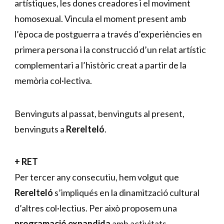
artístiques, les dones creadores i el moviment 
homosexual. Vincula el moment present amb 
l’època de postguerra a través d’experiències en 
primera persona i la construcció d’un relat artístic 
complementari a l’històric creat a partir de la 
memòria col·lectiva.
Benvinguts al passat, benvinguts al present, 
benvinguts a 
Rerelteló
.
+ RET
Per tercer any consecutiu, hem volgut que 
Rerelteló 
s’impliqués en la dinamització cultural 
d’altres col·lectius. Per això proposem una
programació expandida
 amb activitats 