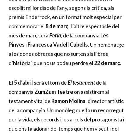
escollit millor disc de l’any, segons la crítica, als 
premis Enderrock,
en un format molt especial per 
commemorar el 
8 de març
. L’altre espectacle del 
mes de març serà 
Perla
, de la companyia 
Les 
Pinyes
 i 
Francesca Vadell Cubells
. Un homenatge 
a les dones obreres que no surten als llibres 
d’història i que no us podeu perdre el 
22 de març
.
El 
5 d’abril
 serà el torn de 
El testament 
de la 
companyia 
ZumZum Teatre
 on assistirem al 
testament vital de 
Ramon Molins
, director artístic 
de la companyia. Un monòleg que fa un recorregut 
per la vida, els records i les arrels del protagonista i 
que ens fa adonar del temps que hem viscut i del 