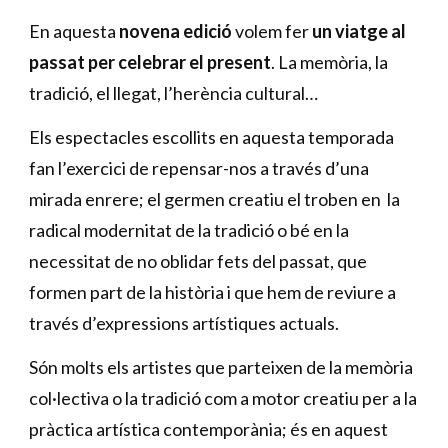
En aquesta 
novena edició 
volem fer 
un viatge al 
passat per celebrar el present
. La memòria, la 
tradició, el llegat, l’herència cultural… 
Els espectacles escollits en aquesta temporada 
fan l’exercici de repensar-nos a través d’una 
mirada enrere; el germen creatiu el troben en  la 
radical modernitat de la tradició o bé en la 
necessitat de no oblidar fets del passat, que 
formen part de la història i que hem de reviure a 
través d’expressions artístiques actuals.
Són molts els artistes que parteixen de la memòria 
col·lectiva o la tradició com a motor creatiu per a la 
pràctica artística contemporània; és en aquest 