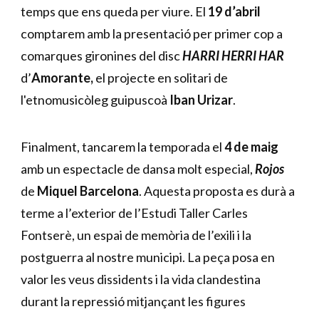
temps que ens queda per viure. El 
19 d’abril
comptarem amb la presentació per primer cop a 
comarques gironines del disc 
HARRI HERRI HAR
d’
Amorante, 
el projecte en solitari de 
l'etnomusicòleg guipuscoà 
Iban Urizar
.
Finalment, tancarem la temporada el 
4 de maig 
amb un espectacle de dansa molt especial, 
Rojos 
de 
Miquel Barcelona
. Aquesta proposta es durà a 
terme a l’exterior de l’Estudi Taller Carles 
Fontserè, un espai de memòria de l’exili i la 
postguerra al nostre municipi. La peça posa en 
valor les veus dissidents i la vida clandestina 
durant la repressió mitjançant les figures 