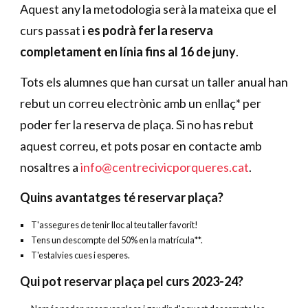
Aquest any la metodologia serà la mateixa que el
curs passat i
es podrà fer la reserva
completament en línia fins al 16 de juny
.
Tots els alumnes que han cursat un taller anual han
rebut un correu electrònic amb un enllaç* per
poder fer la reserva de plaça. Si no has rebut
aquest correu, et pots posar en contacte amb
nosaltres a
info@centrecivicporqueres.cat
.
Quins avantatges té reservar plaça?
T'assegures de tenir lloc al teu taller favorit!
Tens un descompte del 50% en la matrícula**.
T'estalvies cues i esperes.
Qui pot reservar plaça pel curs 2023-24?