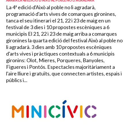
ARRIBA LA 4a EDICIÓ D'AIXÒ AL POBLE NO LI AGRADARÀ
La 4ª edició d'Això al poble no li agradarà,
programació d'arts vives de comarques gironines,
tanca el seu itinerari el 21, 22 i 23 de maig en un
festival de 3 dies i 10 propostes escèniques a 6
municipis El 21, 22 i 23 de maig arriba a comarques
gironines la quarta edició del festival Això al poble no
li agradarà. 3 dies amb 10 propostes escèniques
d'arts vives i pràctiques contextuals a 6 municipis
gironins: Olot, Mieres, Porqueres, Banyoles,
Figueres i Pontós. Espectacles majoritàriament a
l'aire lliure i gratuïts, que connecten artistes, espais i
públics i...