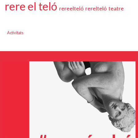
rere el teló
rereelteló
rerelteló
teatre
Activitats