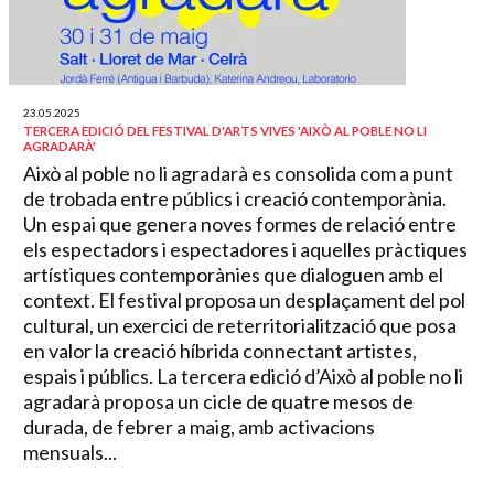
23.05.2025
TERCERA EDICIÓ DEL FESTIVAL D'ARTS VIVES 'AIXÒ AL POBLE NO LI
AGRADARÀ'
Això al poble no li agradarà es consolida com a punt
de trobada entre públics i creació contemporània.
Un espai que genera noves formes de relació entre
els espectadors i espectadores i aquelles pràctiques
artístiques contemporànies que dialoguen amb el
context. El festival proposa un desplaçament del pol
cultural, un exercici de reterritorialització que posa
en valor la creació híbrida connectant artistes,
espais i públics. La tercera edició d’Això al poble no li
agradarà proposa un cicle de quatre mesos de
durada, de febrer a maig, amb activacions
mensuals...