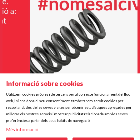
Informació sobre cookies
Utilitzem cookies pròpies i de tercers per al correcte funcionament del lloc
Diapositiva 3 de 9
web, i si ens dona el seu consentiment, també farem servir cookies per
Mercè Rodoreda, 5
recopilar dades de les seves visites per obtenir estadístiques agregades per
17834 Porqueres
millorar els nostres serveis i mostrar publicitat relacionada amb les seves
preferències a partir dels seus hàbits de navegació.
Telf. 972 573 612 | 672 220 255
Més informació
|
|
|
Sitemap
Avís Legal
Ús de Cookies
Contactar