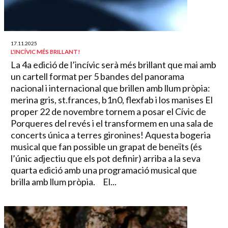
17.11.2025
L'INCÍVIC MÉS BRILLANT!
La 4a edició de l’incívic serà més brillant que mai amb
un cartell format per 5 bandes del panorama
nacional i internacional que brillen amb llum pròpia:
merina gris, st.frances, b1n0, flexfab i los manises El
proper 22 de novembre tornem a posar el Cívic de
Porqueres del revés i el transformem en una sala de
concerts única a terres gironines! Aquesta bogeria
musical que fan possible un grapat de beneïts (és
l’únic adjectiu que els pot definir) arriba a la seva
quarta edició amb una programació musical que
brilla amb llum pròpia. El...