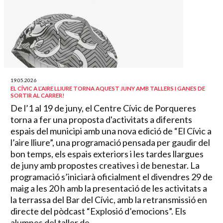
19.05.2026
EL CÍVIC A L’AIRE LLIURE TORNA AQUEST JUNY AMB TALLERS I GANES DE
SORTIR AL CARRER!
De l’1 al 19 de juny, el Centre Cívic de Porqueres
torna a fer una proposta d'activitats a diferents
espais del municipi amb una nova edició de “El Cívic a
l’aire lliure”, una programació pensada per gaudir del
bon temps, els espais exteriors i les tardes llargues
de juny amb propostes creatives i de benestar. La
programació s’iniciarà oficialment el divendres 29 de
maig a les 20 h amb la presentació de les activitats a
la terrassa del Bar del Cívic, amb la retransmissió en
directe del pòdcast “Explosió d’emocions”. Els
alumnes del taller de...