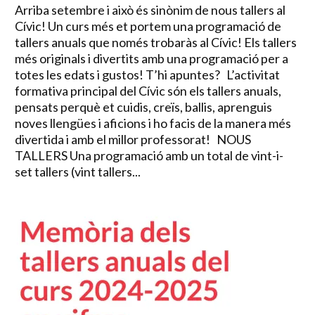
Arriba setembre i això és sinònim de nous tallers al
Cívic! Un curs més et portem una programació de
tallers anuals que només trobaràs al Cívic! Els tallers
més originals i divertits amb una programació per a
totes les edats i gustos! T’hi apuntes? L’activitat
formativa principal del Cívic són els tallers anuals,
pensats perquè et cuidis, creïs, ballis, aprenguis
noves llengües i aficions i ho facis de la manera més
divertida i amb el millor professorat! NOUS
TALLERS Una programació amb un total de vint-i-
set tallers (vint tallers...