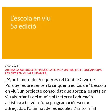
07.04.2026
ARRIBA LA 5a EDICIÓ DE "L'ESCOLA EN VIU", UN PROJECTE QUE APROPA
LES ARTS EN VIU ALS INFANTS
L’Ajuntament de Porqueres i el Centre Cívic de
Porqueres presenten la cinquena edició de “L’escola
en viu”, un projecte consolidat que apropa les arts en
viu als infants del municipi i reforça l’educació
artística a través d’una programació escolar
adreçada a l’alumnat de les escoles L’Entorn i El