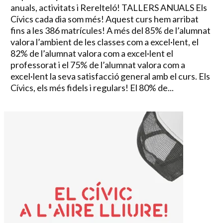
anuals, activitats i Rerelteló! TALLERS ANUALS Els
Cívics cada dia som més! Aquest curs hem arribat
fins a les 386 matrícules! A més del 85% de l’alumnat
valora l’ambient de les classes com a excel·lent, el
82% de l’alumnat valora com a excel·lent el
professorat i el 75% de l’alumnat valora com a
excel·lent la seva satisfacció general amb el curs. Els
Cívics, els més fidels i regulars! El 80% de...