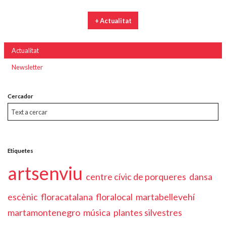
+ Actualitat
Actualitat
Newsletter
Cercador
Etiquetes
artsenviu
centre cívic de porqueres
dansa
escènic
floracatalana
floralocal
martabellevehí
martamontenegro
música
plantes silvestres