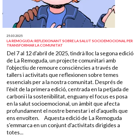
25.03.2025
LA REMOGUDA: REFLEXIONANT SOBRE LA SALUT SOCIOEMOCIONAL PER
TRANSFORMAR LA COMUNITAT
Del 7 al 12 d'abril de 2025, tindrà lloc la segona edició
de La Remoguda, un projecte comunitari amb
l'objectiu de remoure consciències a través de
tallers i activitats que reflexionen sobre temes
essencials per a la nostra comunitat. Després de
l'èxit de la primera edició, centrada en la petjada de
carboni i la sostenibilitat, enguany el focus es posa
en la salut socioemocional, un àmbit que afecta
profundament el nostre benestar i el d'aquells que
ens envolten. Aquesta edició de La Remoguda
s'emmarca en un conjunt d'activitats dirigides a
totes...