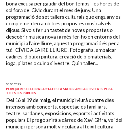
bona excusa per gaudir del bon temps i les hores de
sol fora del Cívic durant el mes de juny. Una
programació de set tallers culturals que enguany es
complementen amb tres propostes musicals els
dijous. Si vols fer un tastet de noves propostes o
descobrir música nova i a més fer-ho en entorns del
municipi a l'aire lliure, aquesta programació és per a
tu! CÍVIC A L'AIRE LLIURE! Fotografia, embalcar
cadires, dibuix i pintura, creació de biomaterials,
ioga, pilates o cuina silvestre. Quin taller...
05.05.2025
PORQUERES CELEBRA LA 21A FESTA MAJOR AMB ACTIVITATS PER A
TOTS ELS PÚBLICS
Del 16 al 19 de maig, el municipi viurà quatre dies
intensos amb concerts, espectacles familiars,
teatre, sardanes, exposicions, esports i activitats
populars El pregó anirà a càrrec de Xavi Gifra, veí del
municipi i persona molt vinculada al teixit cultural i