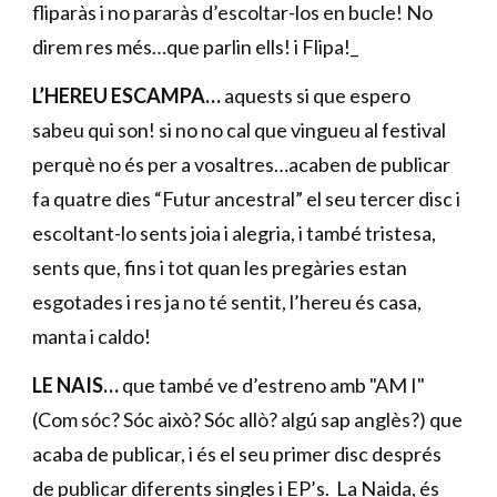
fliparàs i no pararàs d’escoltar-los en bucle! No
direm res més…que parlin ells! i Flipa!_
L’HEREU ESCAMPA…
aquests si que espero
sabeu qui son! si no no cal que vingueu al festival
perquè no és per a vosaltres…acaben de publicar
fa quatre dies “Futur ancestral” el seu tercer disc i
escoltant-lo sents joia i alegria, i també tristesa,
sents que, fins i tot quan les pregàries estan
esgotades i res ja no té sentit, l’hereu és casa,
manta i caldo!
LE NAIS…
que també ve d’estreno amb "AM I"
(Com sóc? Sóc això? Sóc allò? algú sap anglès?) que
acaba de publicar, i és el seu primer disc després
de publicar diferents singles i EP’s. La Naida, és