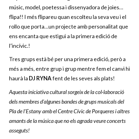
músic, model, poetessa i dissenyadora de joies…
flipa!! I més flipareu quan escolteu la seva veu i el
rollo que porta…un projecte amb personalitat que
ens encanta que estigui a la primera edició de
l’incívic.!
Tres grups està bé per una primera edició, però a
més a més, entre grup i grup mentre fem el canvi hi
haurà la
DJ RYNA
fent de les seves als plats!
Aquesta iniciativa cultural sorgeix de la col·laboració
dels membres d’algunes bandes de grups musicals del
Pla de l’Estany amb el Centre Cívic de Porqueres i altres
amants de la música que no els agrada veure concerts
asseguts!