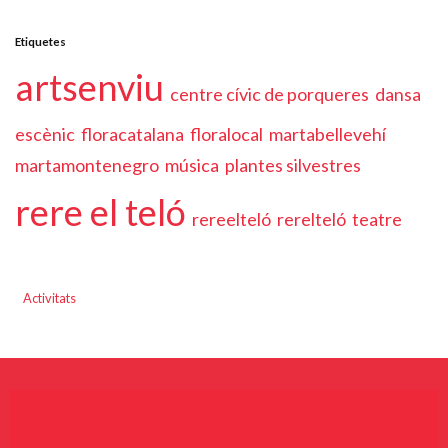
Etiquetes
artsenviu
centre cívic de porqueres
dansa
escènic
floracatalana
floralocal
martabellevehí
martamontenegro
música
plantes silvestres
rere el teló
rereelteló
rerelteló
teatre
Activitats