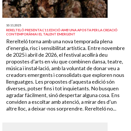
10.11.2025
RERELTELÓ PRESENTA L’11 EDICIÓ AMB UNA APOSTA PER LA CREACIÓ
CONTEMPORÀNIA I EL TALENT EMERGENT
Rerelteló torna amb una nova temporada plena
d’energia, risc i sensibilitat artística. Entre novembre
de 2025 i abril de 2026, el festival acollirà deu
propostes d’arts en viu que combinen dansa, teatre,
música i instal·lació, amb la voluntat de donar veu a
creadors emergents i consolidats que exploren nous
llenguatges. Les propostes d’aquesta edició són
diverses, potser fins i tot inquietants. No busquen
agradar fàcilment, sinó despertar alguna cosa. Ens
conviden a escoltar amb atenció, a mirar des d’un
altre lloc, a deixar-nos sorprendre. Rerelteló no...