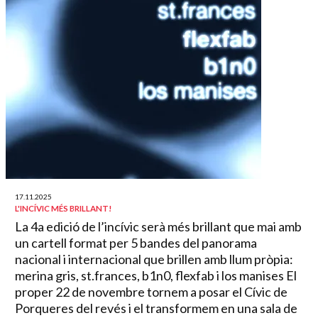
17.11.2025
L'INCÍVIC MÉS BRILLANT!
La 4a edició de l’incívic serà més brillant que mai amb
un cartell format per 5 bandes del panorama
nacional i internacional que brillen amb llum pròpia:
merina gris, st.frances, b1n0, flexfab i los manises El
proper 22 de novembre tornem a posar el Cívic de
Porqueres del revés i el transformem en una sala de