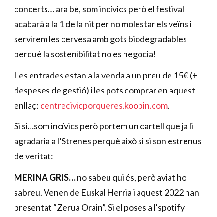
concerts… ara bé, som incívics però el festival
acabarà a la 1 de la nit per no molestar els veïns i
servirem les cervesa amb gots biodegradables
perquè la sostenibilitat no es negocia!
Les entrades estan a la venda a un preu de 15€ (+
despeses de gestió) i les pots comprar en aquest
enllaç:
centrecivicporqueres.koobin.com
.
Si si…som incívics però portem un cartell que ja li
agradaria a l’Strenes perquè això si si son estrenus
de veritat:
MERINA GRIS…
no sabeu qui és, però aviat ho
sabreu. Venen de Euskal Herria i aquest 2022 han
presentat “Zerua Orain”. Si el poses a l’spotify