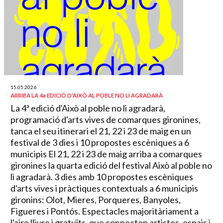
15.05.2026
ARRIBA LA 4a EDICIÓ D'AIXÒ AL POBLE NO LI AGRADARÀ
La 4ª edició d'Això al poble no li agradarà,
programació d'arts vives de comarques gironines,
tanca el seu itinerari el 21, 22 i 23 de maig en un
festival de 3 dies i 10 propostes escèniques a 6
municipis El 21, 22 i 23 de maig arriba a comarques
gironines la quarta edició del festival Això al poble no
li agradarà. 3 dies amb 10 propostes escèniques
d'arts vives i pràctiques contextuals a 6 municipis
gironins: Olot, Mieres, Porqueres, Banyoles,
Figueres i Pontós. Espectacles majoritàriament a
l'aire lliure i gratuïts, que connecten artistes, espais i