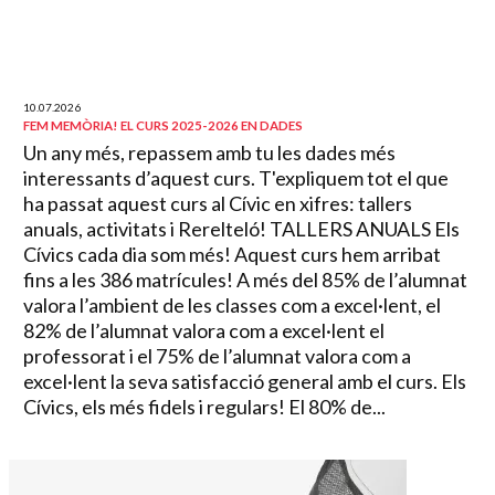
10.07.2026
FEM MEMÒRIA! EL CURS 2025-2026 EN DADES
Un any més, repassem amb tu les dades més
interessants d’aquest curs. T'expliquem tot el que
ha passat aquest curs al Cívic en xifres: tallers
anuals, activitats i Rerelteló! TALLERS ANUALS Els
Cívics cada dia som més! Aquest curs hem arribat
fins a les 386 matrícules! A més del 85% de l’alumnat
valora l’ambient de les classes com a excel·lent, el
82% de l’alumnat valora com a excel·lent el
professorat i el 75% de l’alumnat valora com a
excel·lent la seva satisfacció general amb el curs. Els
Cívics, els més fidels i regulars! El 80% de...