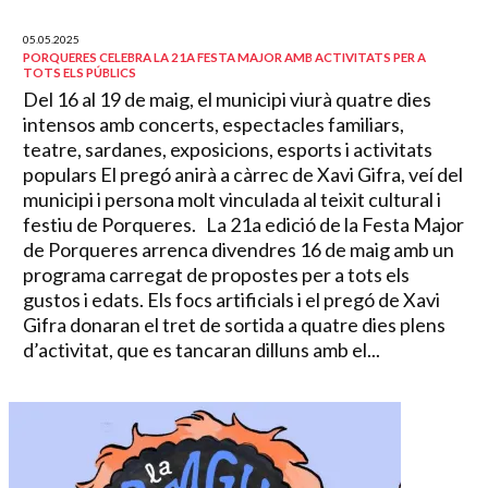
05.05.2025
PORQUERES CELEBRA LA 21A FESTA MAJOR AMB ACTIVITATS PER A
TOTS ELS PÚBLICS
Del 16 al 19 de maig, el municipi viurà quatre dies
intensos amb concerts, espectacles familiars,
teatre, sardanes, exposicions, esports i activitats
populars El pregó anirà a càrrec de Xavi Gifra, veí del
municipi i persona molt vinculada al teixit cultural i
festiu de Porqueres. La 21a edició de la Festa Major
de Porqueres arrenca divendres 16 de maig amb un
programa carregat de propostes per a tots els
gustos i edats. Els focs artificials i el pregó de Xavi
Gifra donaran el tret de sortida a quatre dies plens
d’activitat, que es tancaran dilluns amb el...