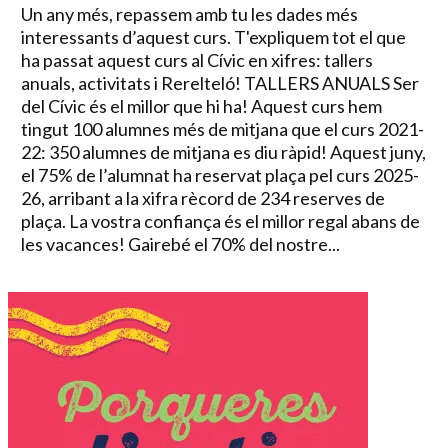
Un any més, repassem amb tu les dades més
interessants d’aquest curs. T'expliquem tot el que
ha passat aquest curs al Cívic en xifres: tallers
anuals, activitats i Rerelteló! TALLERS ANUALS Ser
del Cívic és el millor que hi ha! Aquest curs hem
tingut 100 alumnes més de mitjana que el curs 2021-
22: 350 alumnes de mitjana es diu ràpid! Aquest juny,
el 75% de l’alumnat ha reservat plaça pel curs 2025-
26, arribant a la xifra rècord de 234 reserves de
plaça. La vostra confiança és el millor regal abans de
les vacances! Gairebé el 70% del nostre...