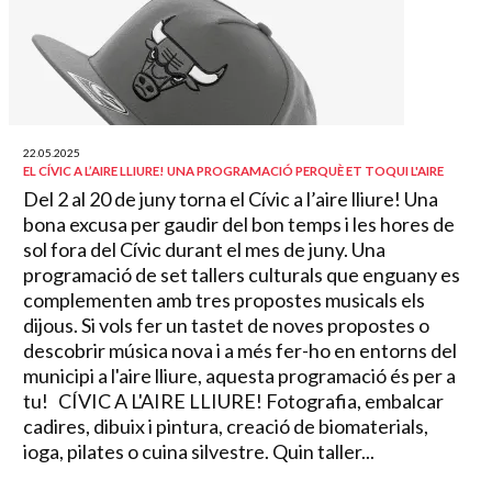
22.05.2025
EL CÍVIC A L’AIRE LLIURE! UNA PROGRAMACIÓ PERQUÈ ET TOQUI L'AIRE
Del 2 al 20 de juny torna el Cívic a l’aire lliure! Una
bona excusa per gaudir del bon temps i les hores de
sol fora del Cívic durant el mes de juny. Una
programació de set tallers culturals que enguany es
complementen amb tres propostes musicals els
dijous. Si vols fer un tastet de noves propostes o
descobrir música nova i a més fer-ho en entorns del
municipi a l'aire lliure, aquesta programació és per a
tu! CÍVIC A L'AIRE LLIURE! Fotografia, embalcar
cadires, dibuix i pintura, creació de biomaterials,
ioga, pilates o cuina silvestre. Quin taller...