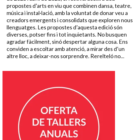
propostes d’arts en viu que combinen dansa, teatre,
música i instal·lació, amb la voluntat de donar veu a
creadors emergents i consolidats que exploren nous
llenguatges. Les propostes d’aquesta edició són
diverses, potser fins i tot inquietants. No busquen
agradar fàcilment, sinó despertar alguna cosa. Ens
conviden a escoltar amb atenció, a mirar des d’un
altre lloc, a deixar-nos sorprendre. Rerelteló no...