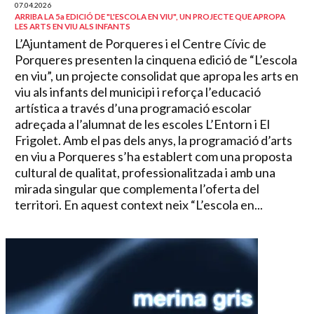
07.04.2026
ARRIBA LA 5a EDICIÓ DE "L'ESCOLA EN VIU", UN PROJECTE QUE APROPA
LES ARTS EN VIU ALS INFANTS
L’Ajuntament de Porqueres i el Centre Cívic de
Porqueres presenten la cinquena edició de “L’escola
en viu”, un projecte consolidat que apropa les arts en
viu als infants del municipi i reforça l’educació
artística a través d’una programació escolar
adreçada a l’alumnat de les escoles L’Entorn i El
Frigolet. Amb el pas dels anys, la programació d’arts
en viu a Porqueres s’ha establert com una proposta
cultural de qualitat, professionalitzada i amb una
mirada singular que complementa l’oferta del
territori. En aquest context neix “L’escola en...