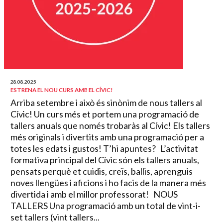
28.08.2025
ESTRENA EL NOU CURS AMB EL CÍVIC!
Arriba setembre i això és sinònim de nous tallers al
Cívic! Un curs més et portem una programació de
tallers anuals que només trobaràs al Cívic! Els tallers
més originals i divertits amb una programació per a
totes les edats i gustos! T’hi apuntes? L’activitat
formativa principal del Cívic són els tallers anuals,
pensats perquè et cuidis, creïs, ballis, aprenguis
noves llengües i aficions i ho facis de la manera més
divertida i amb el millor professorat! NOUS
TALLERS Una programació amb un total de vint-i-
set tallers (vint tallers...