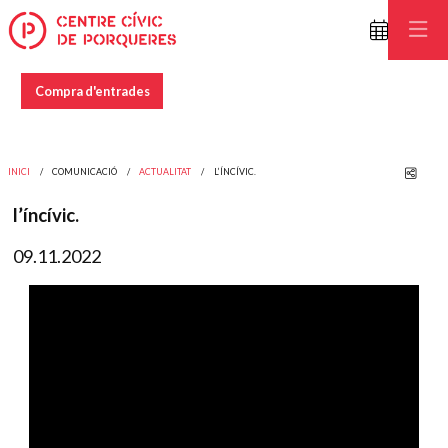
Compra d'entrades
Comp
INICI
COMUNICACIÓ
ACTUALITAT
L’ÍNCÍVIC.
l’íncívic.
09.11.2022