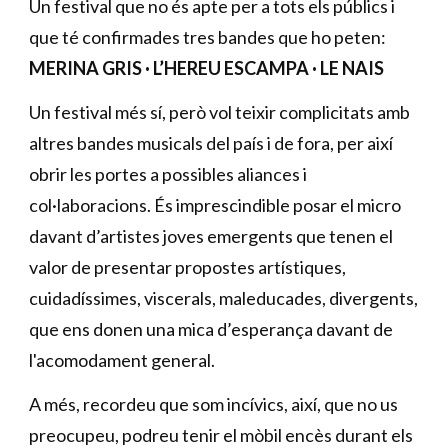
Un festival que no és apte per a tots els públics i
que té confirmades tres bandes que ho peten:
MERINA GRIS · L’HEREU ESCAMPA · LE NAIS
Un festival més sí, però vol teixir complicitats amb
altres bandes musicals del país i de fora, per així
obrir les portes a possibles aliances i
col·laboracions. És imprescindible posar el micro
davant d’artistes joves emergents que tenen el
valor de presentar propostes artístiques,
cuidadíssimes, viscerals, maleducades, divergents,
que ens donen una mica d’esperança davant de
l'acomodament general.
A més, recordeu que som incívics, així, que no us
preocupeu, podreu tenir el mòbil encès durant els