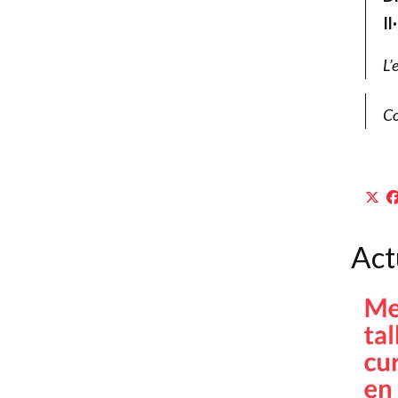
Il
L’
Co
Act