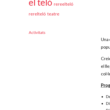
el teló
rereelteló
rerelteló
teatre
Activitats
Una e
popu
Crei
el l
col·l
Pro
De
Di