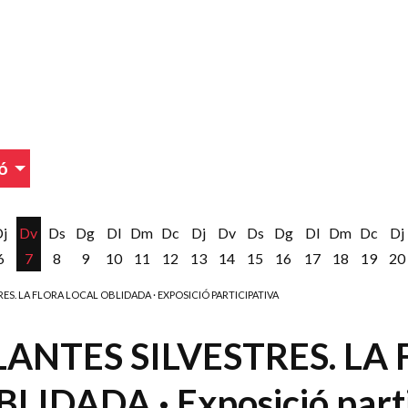
ó
Dj
Dv
Ds
Dg
Dl
Dm
Dc
Dj
Dv
Ds
Dg
Dl
Dm
Dc
Dj
6
7
8
9
10
11
12
13
14
15
16
17
18
19
20
RES. LA FLORA LOCAL OBLIDADA · EXPOSICIÓ PARTICIPATIVA
LANTES SILVESTRES. LA
LIDADA · Exposició parti