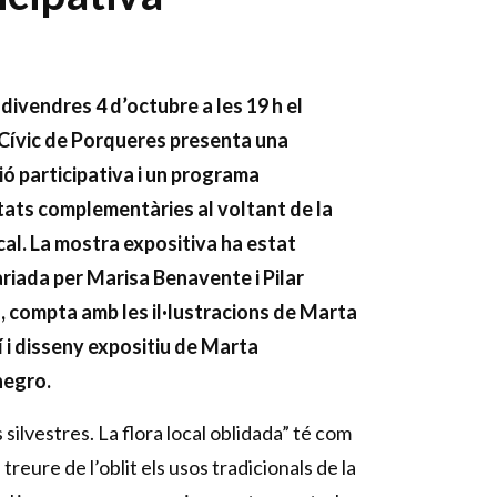
divendres 4 d’octubre a les 19 h el
Cívic de Porqueres presenta una
ió participativa i un programa
itats complementàries al voltant de la
ocal. La mostra expositiva ha estat
riada per Marisa Benavente i Pilar
, compta amb les il·lustracions de Marta
í i disseny expositiu de Marta
egro.
 silvestres. La flora local oblidada” té com
 treure de l’oblit els usos tradicionals de la