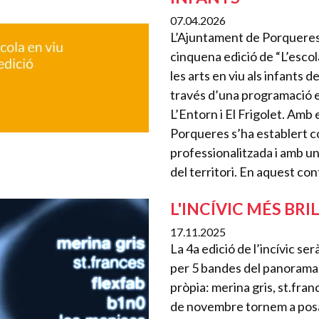
07.04.2026
L’Ajuntament de Porqueres 
cinquena edició de “L’escol
les arts en viu als infants d
través d’una programació e
L’Entorn i El Frigolet. Amb 
Porqueres s’ha establert c
professionalitzada i amb u
del territori. En aquest cont
L'INCÍVIC MÉS BRI
17.11.2025
La 4a edició de l’incívic se
per 5 bandes del panorama n
pròpia: merina gris, st.fran
de novembre tornem a posar