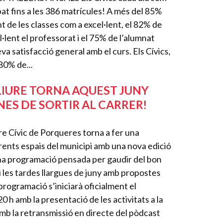
at fins a les 386 matrícules! A més del 85%
t de les classes com a excel·lent, el 82% de
·lent el professorat i el 75% de l’alumnat
eva satisfacció general amb el curs. Els Cívics,
 80% de...
 LLIURE TORNA AQUEST JUNY
NES DE SORTIR AL CARRER!
tre Cívic de Porqueres torna a fer una
erents espais del municipi amb una nova edició
”, una programació pensada per gaudir del bon
 i les tardes llargues de juny amb propostes
programació s’iniciarà oficialment el
0 h amb la presentació de les activitats a la
 amb la retransmissió en directe del pòdcast