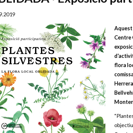
9.2019
Aquest 
Centre 
exposic
d'activ
flora l
comissa
Herrera
Bellveh
Monten
“Plantes
objectiu