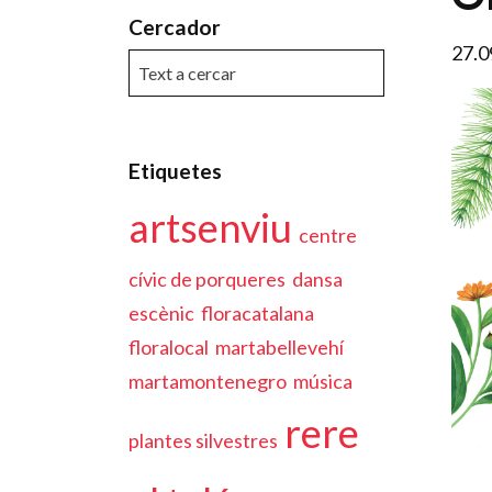
Cercador
27.0
Etiquetes
artsenviu
centre
cívic de porqueres
dansa
escènic
floracatalana
floralocal
martabellevehí
martamontenegro
música
rere
plantes silvestres