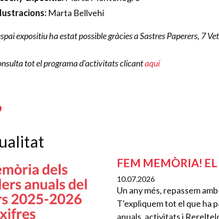
·lustracions:
Marta Bellvehí
espai expositiu ha estat possible gràcies a Sastres Paperers, 7 
nsulta tot el programa d'activitats clicant
aquí
ualitat
FEM MEMÒRIA! EL 
10.07.2026
Un any més, repassem amb t
T'expliquem tot el que ha pa
anuals, activitats i Rerel