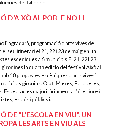
lumnes del taller de...
IÓ D'AIXÒ AL POBLE NO LI
 no li agradarà, programació d'arts vives de
l seu itinerari el 21, 22 i 23 de maig en un
ostes escèniques a 6 municipis El 21, 22 i 23
ironines la quarta edició del festival Això al
s amb 10 propostes escèniques d'arts vives i
municipis gironins: Olot, Mieres, Porqueres,
 Espectacles majoritàriament a l'aire lliure i
tes, espais i públics i...
IÓ DE "L'ESCOLA EN VIU", UN
OPA LES ARTS EN VIU ALS