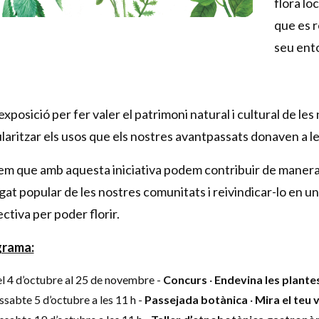
flora lo
que es 
seu ent
xposició per fer valer el patrimoni natural i cultural de les
laritzar els usos que els nostres avantpassats donaven a les
em que amb aquesta iniciativa podem contribuir de manera 
legat popular de les nostres comunitats i reivindicar-lo en 
ectiva per poder florir.
grama:
l 4 d’octubre al 25 de novembre -
Concurs
·
Endevina les plantes
ssabte 5 d’octubre a les 11 h -
Passejada botànica
·
Mira el teu 