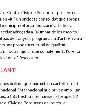
i el Centre Cívic de Porqueres presenten la
a en viu”, un projecte consolidat que apropa
el municipi i reforça l’educació artística a
scolar adreçada a l’alumnat de les escoles
el pas dels anys, la programació d’arts en viu a
om una proposta cultural de qualitat,
na mirada singular que complementa l’oferta
ext neix “L’escola en...
LLANT!
rà més brillant que mai amb un cartell format
acional i internacional que brillen amb llum
ces, b1n0, flexfab i los manises El proper 22
 el Cívic de Porqueres del revés i el