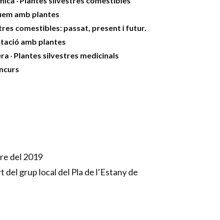
mica
·
Plantes silvestres comestibles
uem amb plantes
tres comestibles: passat, present i futur.
tació amb plantes
era
·
Plantes silvestres medicinals
oncurs
re del 2019
 del grup local del Pla de l’Estany de