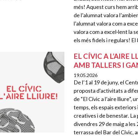
més! Aquest curs hem arrib
de l’alumnat valora l’ambien
l’alumnat valora com a excel
valora com a excel·lent la s
els més fidels i regulars! El
EL CÍVIC A L’AIRE
AMB TALLERS I GA
19.05.2026
De l’1 al 19 de juny, el Cen
proposta d'activitats a dif
de “El Cívic a l’aire lliure
temps, els espais exteriors
creatives i de benestar. La 
divendres 29 de maig a les 2
terrassa del Bar del Cívic,