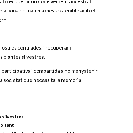
cal i recuperar un coneixement ancestral
relaciona de manera més sostenible amb el
orn.
 nostres contrades, i recuperar i
 plantes silvestres.
participativa i compartida a no menystenir
una societat que necessita la memòria
 silvestres
voltant