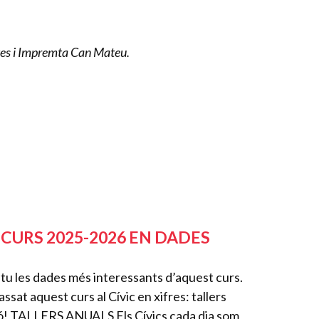
Vetes i Impremta Can Mateu.
CURS 2025-2026 EN DADES
u les dades més interessants d’aquest curs.
ssat aquest curs al Cívic en xifres: tallers
teló! TALLERS ANUALS Els Cívics cada dia som