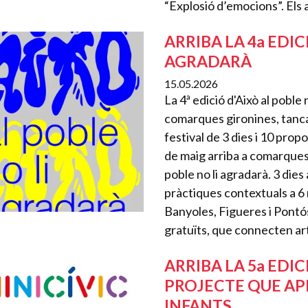
“Explosió d’emocions”. Els a
ARRIBA LA 4a EDIC
AGRADARÀ
15.05.2026
La 4ª edició d'Això al poble
comarques gironines, tanca e
festival de 3 dies i 10 prop
de maig arriba a comarques g
poble no li agradarà. 3 die
pràctiques contextuals a 6 
Banyoles, Figueres i Pontós.
gratuïts, que connecten artis
ARRIBA LA 5a EDIC
PROJECTE QUE APR
INFANTS