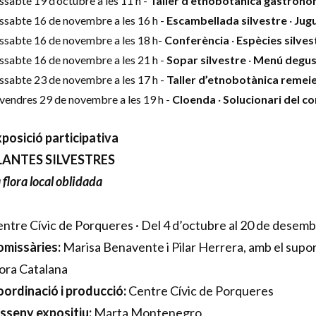
ssabte 19 d’octubre a les 11 h -
Taller d’etnobotànica gastronò
ssabte 16 de novembre a les 16 h -
Escambellada silvestre
·
Jug
ssabte 16 de novembre a les 18 h-
Conferència
·
Espècies silves
ssabte 16 de novembre a les 21 h -
Sopar silvestre
·
Menú degus
ssabte 23 de novembre a les 17 h -
Taller d’etnobotànica remei
vendres 29 de novembre a les 19 h -
Cloenda
·
Solucionari del c
posició participativa
LANTES SILVESTRES
 flora local oblidada
ntre Cívic de Porqueres · Del 4 d’octubre al 20 de desemb
omissàries:
Marisa Benavente i Pilar Herrera, amb el suport
ora Catalana
ordinació i producció:
Centre Cívic de Porqueres
sseny expositiu:
Marta Montenegro