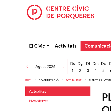
El Cívic
Activitats
Comunicaci
Ds
Dg
Dl
Dm
Dc
Agost 2026
1
2
3
4
5
INICI
COMUNICACIÓ
ACTUALITAT
PLANTES SILVEST
Actualitat
P
Newsletter
OB