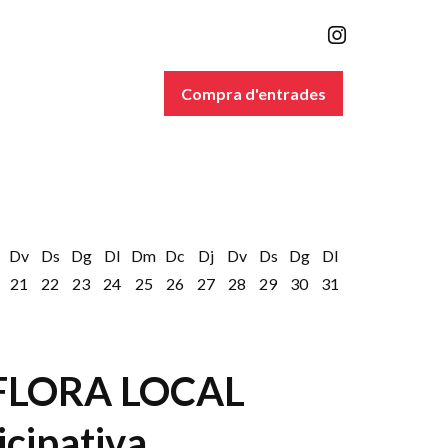
Link a inst
Compra d'entrades
Dv
Ds
Dg
Dl
Dm
Dc
Dj
Dv
Ds
Dg
Dl
21
22
23
24
25
26
27
28
29
30
31
 FLORA LOCAL
cipativa