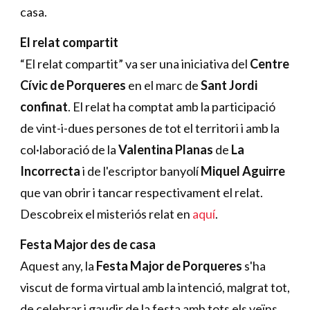
casa.
El relat compartit
“El relat compartit” va ser una iniciativa del
Centre
Cívic de Porqueres
en el marc de
Sant Jordi
confinat
. El relat ha comptat amb la participació
de vint-i-dues persones de tot el territori i amb la
col·laboració de la
Valentina Planas
de
La
Incorrecta
i de l'escriptor banyolí
Miquel Aguirre
que van obrir i tancar respectivament el relat.
Descobreix el misteriós relat en
aquí
.
Festa Major des de casa
Aquest any, la
Festa Major de Porqueres
s'ha
viscut de forma virtual amb la intenció, malgrat tot,
de celebrar i gaudir de la festa amb tots els veïns.