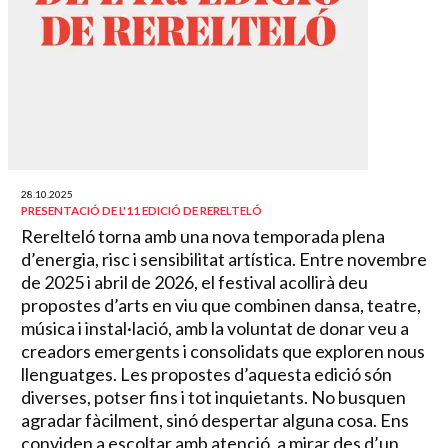
28.10.2025
PRESENTACIÓ DE L'11 EDICIÓ DE RERELTELÓ
Rerelteló torna amb una nova temporada plena
d’energia, risc i sensibilitat artística. Entre novembre
de 2025 i abril de 2026, el festival acollirà deu
propostes d’arts en viu que combinen dansa, teatre,
música i instal·lació, amb la voluntat de donar veu a
creadors emergents i consolidats que exploren nous
llenguatges. Les propostes d’aquesta edició són
diverses, potser fins i tot inquietants. No busquen
agradar fàcilment, sinó despertar alguna cosa. Ens
conviden a escoltar amb atenció, a mirar des d’un