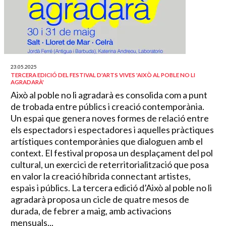
23.05.2025
TERCERA EDICIÓ DEL FESTIVAL D'ARTS VIVES 'AIXÒ AL POBLE NO LI
AGRADARÀ'
Això al poble no li agradarà es consolida com a punt
de trobada entre públics i creació contemporània.
Un espai que genera noves formes de relació entre
els espectadors i espectadores i aquelles pràctiques
artístiques contemporànies que dialoguen amb el
context. El festival proposa un desplaçament del pol
cultural, un exercici de reterritorialització que posa
en valor la creació híbrida connectant artistes,
espais i públics. La tercera edició d’Això al poble no li
agradarà proposa un cicle de quatre mesos de
durada, de febrer a maig, amb activacions
mensuals...