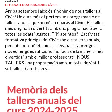
28.08.2025
ESTRENA EL NOU CURS AMB EL CÍVIC!
Arriba setembre i això és sinònim de nous tallers al
Cívic! Un curs més et portem una programació de
tallers anuals que només trobaràs al Cívic! Els tallers
més originals i divertits amb una programació per a
totes les edats i gustos! T’hi apuntes? L’activitat
formativa principal del Cívic són els tallers anuals,
pensats perquè et cuidis, creïs, ballis, aprenguis
noves llengües i aficions i ho facis de la manera més
divertida i amb el millor professorat! NOUS
TALLERS Una programació amb un total de vint-i-
set tallers (vint tallers...