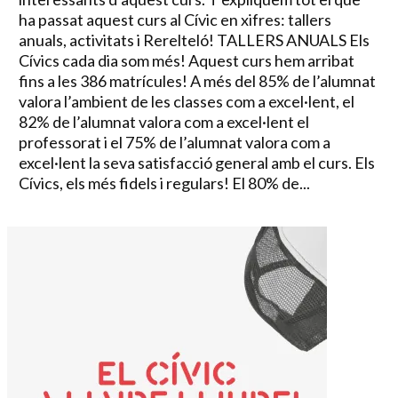
ha passat aquest curs al Cívic en xifres: tallers
anuals, activitats i Rerelteló! TALLERS ANUALS Els
Cívics cada dia som més! Aquest curs hem arribat
fins a les 386 matrícules! A més del 85% de l’alumnat
valora l’ambient de les classes com a excel·lent, el
82% de l’alumnat valora com a excel·lent el
professorat i el 75% de l’alumnat valora com a
excel·lent la seva satisfacció general amb el curs. Els
Cívics, els més fidels i regulars! El 80% de...