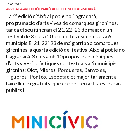
15.05.2026
ARRIBA LA 4a EDICIÓ D'AIXÒ AL POBLE NO LI AGRADARÀ
La 4ª edició d'Això al poble no li agradarà,
programació d'arts vives de comarques gironines,
tanca el seu itinerari el 21, 22 i 23 de maig en un
festival de 3 dies i 10 propostes escèniques a 6
municipis El 21, 22 i 23 de maig arriba a comarques
gironines la quarta edició del festival Això al poble no
li agradarà. 3 dies amb 10 propostes escèniques
d'arts vives i pràctiques contextuals a 6 municipis
gironins: Olot, Mieres, Porqueres, Banyoles,
Figueres i Pontós. Espectacles majoritàriament a
l'aire lliure i gratuïts, que connecten artistes, espais i
públics i...