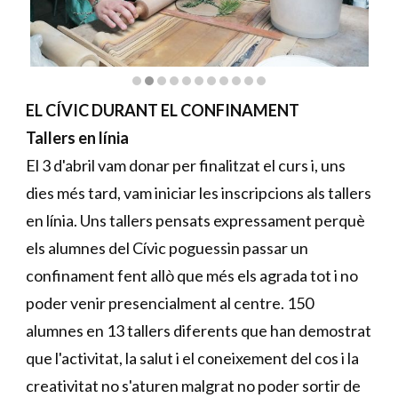
Diapositiva 2 de 11
EL CÍVIC DURANT EL CONFINAMENT
Tallers en línia
El 3 d'abril vam donar per finalitzat el curs i, uns
dies més tard, vam iniciar les inscripcions als tallers
en línia. Uns tallers pensats expressament perquè
els alumnes del Cívic poguessin passar un
confinament fent allò que més els agrada tot i no
poder venir presencialment al centre. 150
alumnes en 13 tallers diferents que han demostrat
que l'activitat, la salut i el coneixement del cos i la
creativitat no s'aturen malgrat no poder sortir de