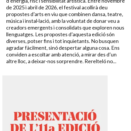
d’energia, risc i sensibilitat artística. Entre novembre
de 2025 i abril de 2026, el festival acollirà deu
propostes d’arts en viu que combinen dansa, teatre,
música i instal·lació, amb la voluntat de donar veu a
creadors emergents i consolidats que exploren nous
llenguatges. Les propostes d’aquesta edició són
diverses, potser fins i tot inquietants. No busquen
agradar fàcilment, sinó despertar alguna cosa. Ens
conviden a escoltar amb atenció, a mirar des d’un
altre lloc, a deixar-nos sorprendre. Rerelteló no...