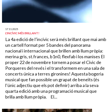
17.11.2025
L'INCÍVIC MÉS BRILLANT!
La 4a edició de l’incívic serà més brillant que mai amb
un cartell format per 5 bandes del panorama
nacional i internacional que brillen amb llum pròpia:
merina gris, st.frances, b1n0, flexfab i los manises El
proper 22 de novembre tornem a posar el Cívic de
Porqueres del revés i el transformem en una sala de
concerts única a terres gironines! Aquesta bogeria
musical que fan possible un grapat de beneïts (és
l’únic adjectiu que els pot definir) arriba a la seva
quarta edició amb una programació musical que
brilla amb llum pròpia. El...