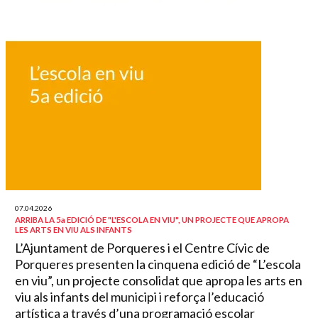
07.04.2026
ARRIBA LA 5a EDICIÓ DE "L'ESCOLA EN VIU", UN PROJECTE QUE APROPA
LES ARTS EN VIU ALS INFANTS
L’Ajuntament de Porqueres i el Centre Cívic de
Porqueres presenten la cinquena edició de “L’escola
en viu”, un projecte consolidat que apropa les arts en
viu als infants del municipi i reforça l’educació
artística a través d’una programació escolar