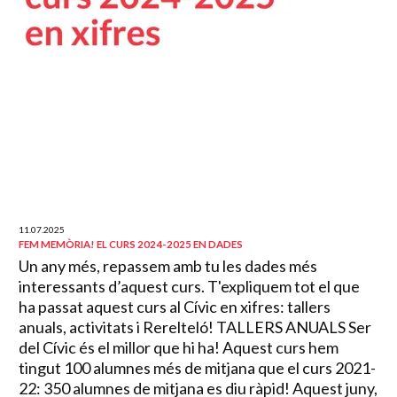
11.07.2025
FEM MEMÒRIA! EL CURS 2024-2025 EN DADES
Un any més, repassem amb tu les dades més
interessants d’aquest curs. T'expliquem tot el que
ha passat aquest curs al Cívic en xifres: tallers
anuals, activitats i Rerelteló! TALLERS ANUALS Ser
del Cívic és el millor que hi ha! Aquest curs hem
tingut 100 alumnes més de mitjana que el curs 2021-
22: 350 alumnes de mitjana es diu ràpid! Aquest juny,