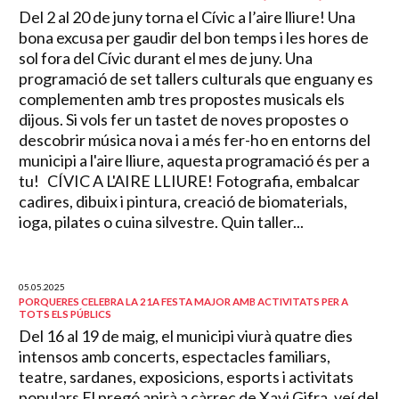
Del 2 al 20 de juny torna el Cívic a l’aire lliure! Una
bona excusa per gaudir del bon temps i les hores de
sol fora del Cívic durant el mes de juny. Una
programació de set tallers culturals que enguany es
complementen amb tres propostes musicals els
dijous. Si vols fer un tastet de noves propostes o
descobrir música nova i a més fer-ho en entorns del
municipi a l'aire lliure, aquesta programació és per a
tu! CÍVIC A L'AIRE LLIURE! Fotografia, embalcar
cadires, dibuix i pintura, creació de biomaterials,
ioga, pilates o cuina silvestre. Quin taller...
05.05.2025
PORQUERES CELEBRA LA 21A FESTA MAJOR AMB ACTIVITATS PER A
TOTS ELS PÚBLICS
Del 16 al 19 de maig, el municipi viurà quatre dies
intensos amb concerts, espectacles familiars,
teatre, sardanes, exposicions, esports i activitats
populars El pregó anirà a càrrec de Xavi Gifra, veí del