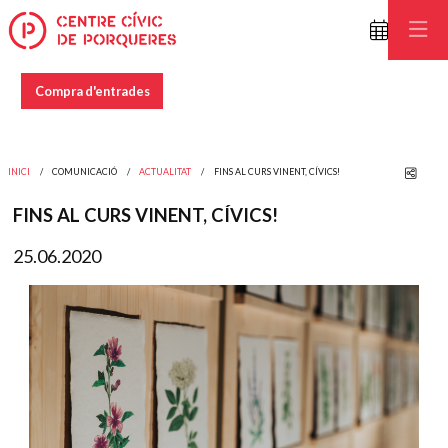
Compra d'entrades
Comp
INICI
COMUNICACIÓ
ACTUALITAT
FINS AL CURS VINENT, CÍVICS!
FINS AL CURS VINENT, CÍVICS!
25.06.2020