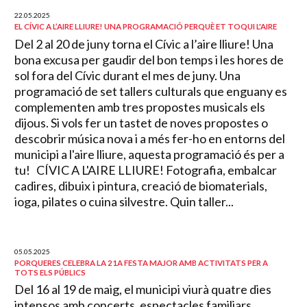
22.05.2025
EL CÍVIC A L’AIRE LLIURE! UNA PROGRAMACIÓ PERQUÈ ET TOQUI L'AIRE
Del 2 al 20 de juny torna el Cívic a l’aire lliure! Una
bona excusa per gaudir del bon temps i les hores de
sol fora del Cívic durant el mes de juny. Una
programació de set tallers culturals que enguany es
complementen amb tres propostes musicals els
dijous. Si vols fer un tastet de noves propostes o
descobrir música nova i a més fer-ho en entorns del
municipi a l'aire lliure, aquesta programació és per a
tu! CÍVIC A L'AIRE LLIURE! Fotografia, embalcar
cadires, dibuix i pintura, creació de biomaterials,
ioga, pilates o cuina silvestre. Quin taller...
05.05.2025
PORQUERES CELEBRA LA 21A FESTA MAJOR AMB ACTIVITATS PER A
TOTS ELS PÚBLICS
Del 16 al 19 de maig, el municipi viurà quatre dies
intensos amb concerts, espectacles familiars,