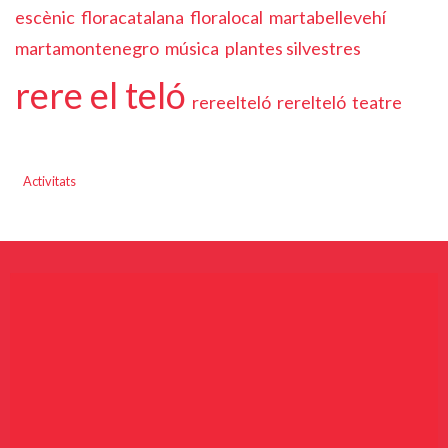
escènic
floracatalana
floralocal
martabellevehí
martamontenegro
música
plantes silvestres
rere el teló
rereelteló
rerelteló
teatre
Activitats