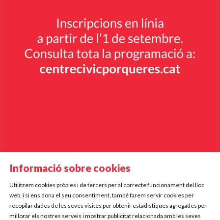
Informació sobre cookies
Utilitzem cookies pròpies i de tercers per al correcte funcionament del lloc
Diapositiva 2 de 9
web, i si ens dona el seu consentiment, també farem servir cookies per
Mercè Rodoreda, 5
recopilar dades de les seves visites per obtenir estadístiques agregades per
17834 Porqueres
millorar els nostres serveis i mostrar publicitat relacionada amb les seves