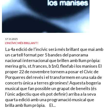
17.11.2025
L'INCÍVIC MÉS BRILLANT!
La 4a edició de l’incívic serà més brillant que mai amb
un cartell format per 5 bandes del panorama
nacional i internacional que brillen amb llum pròpia:
merina gris, st.frances, b1n0, flexfab i los manises El
proper 22 de novembre tornem a posar el Cívic de
Porqueres del revés i el transformem en una sala de
concerts única a terres gironines! Aquesta bogeria
musical que fan possible un grapat de beneïts (és
l’únic adjectiu que els pot definir) arriba a la seva
quarta edició amb una programació musical que
brilla amb llum pròpia. El...