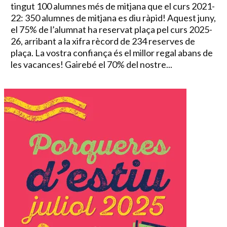
tingut 100 alumnes més de mitjana que el curs 2021-
22: 350 alumnes de mitjana es diu ràpid! Aquest juny,
el 75% de l’alumnat ha reservat plaça pel curs 2025-
26, arribant a la xifra rècord de 234 reserves de
plaça. La vostra confiança és el millor regal abans de
les vacances! Gairebé el 70% del nostre...