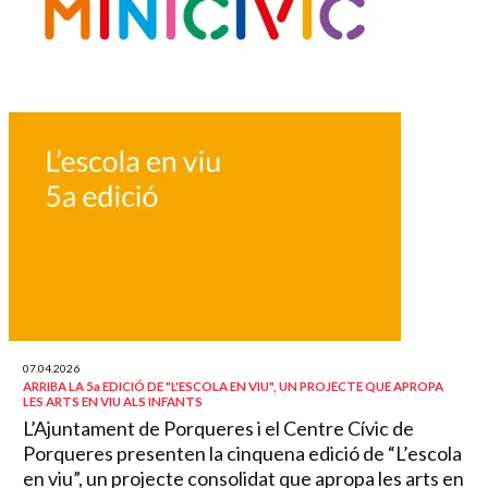
07.04.2026
ARRIBA LA 5a EDICIÓ DE "L'ESCOLA EN VIU", UN PROJECTE QUE APROPA
LES ARTS EN VIU ALS INFANTS
L’Ajuntament de Porqueres i el Centre Cívic de
Porqueres presenten la cinquena edició de “L’escola
en viu”, un projecte consolidat que apropa les arts en