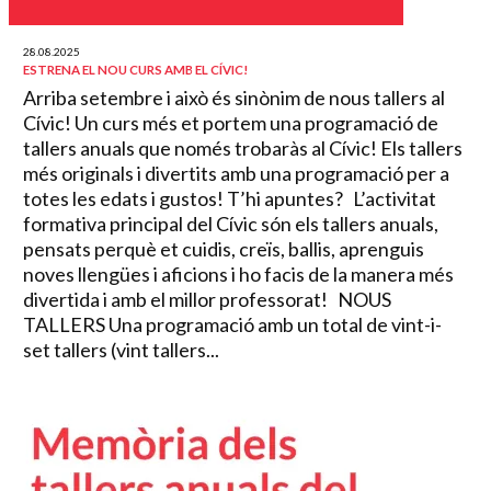
28.08.2025
ESTRENA EL NOU CURS AMB EL CÍVIC!
Arriba setembre i això és sinònim de nous tallers al
Cívic! Un curs més et portem una programació de
tallers anuals que només trobaràs al Cívic! Els tallers
més originals i divertits amb una programació per a
totes les edats i gustos! T’hi apuntes? L’activitat
formativa principal del Cívic són els tallers anuals,
pensats perquè et cuidis, creïs, ballis, aprenguis
noves llengües i aficions i ho facis de la manera més
divertida i amb el millor professorat! NOUS
TALLERS Una programació amb un total de vint-i-
set tallers (vint tallers...