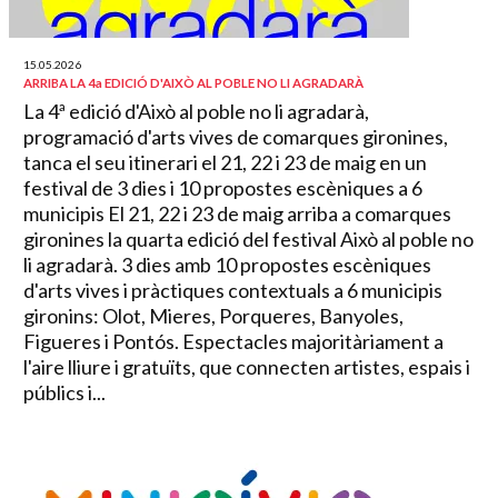
15.05.2026
ARRIBA LA 4a EDICIÓ D'AIXÒ AL POBLE NO LI AGRADARÀ
La 4ª edició d'Això al poble no li agradarà,
programació d'arts vives de comarques gironines,
tanca el seu itinerari el 21, 22 i 23 de maig en un
festival de 3 dies i 10 propostes escèniques a 6
municipis El 21, 22 i 23 de maig arriba a comarques
gironines la quarta edició del festival Això al poble no
li agradarà. 3 dies amb 10 propostes escèniques
d'arts vives i pràctiques contextuals a 6 municipis
gironins: Olot, Mieres, Porqueres, Banyoles,
Figueres i Pontós. Espectacles majoritàriament a
l'aire lliure i gratuïts, que connecten artistes, espais i
públics i...