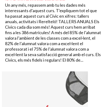
Un any més, repassem amb tu les dades més
interessants d’aquest curs. T'expliquem tot el que
ha passat aquest curs al Cívic en xifres: tallers
anuals, activitats i Rerelteló! TALLERS ANUALS Els
Cívics cada dia som més! Aquest curs hem arribat
fins a les 386 matrícules! A més del 85% de l’alumnat
valora l’ambient de les classes com a excel·lent, el
82% de l’alumnat valora com a excel·lent el
professorat i el 75% de l’alumnat valora com a
excel·lent la seva satisfacció general amb el curs. Els
Cívics, els més fidels i regulars! El 80% de...