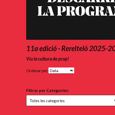
11a edició · Rerelteló 2025-
Viu la cultura de prop!
Ordenar per
Filtrar per Categories: