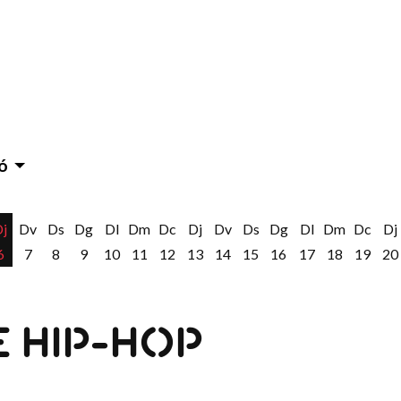
ó
Dj
Dv
Ds
Dg
Dl
Dm
Dc
Dj
Dv
Ds
Dg
Dl
Dm
Dc
Dj
6
7
8
9
10
11
12
13
14
15
16
17
18
19
20
 HIP-HOP