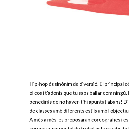
Diapositiva 1 de 1
Hip-hop és sinònim de diversió. El principal 
el cos i t'adonis que tu saps ballar com ning
penediràs de no haver-t'hi apuntat abans! D'
de classes amb diferents estils amb l'objecti
A més a més, es proposaran coreografies i es 
coreogràfics per tal de treballar la creativitat