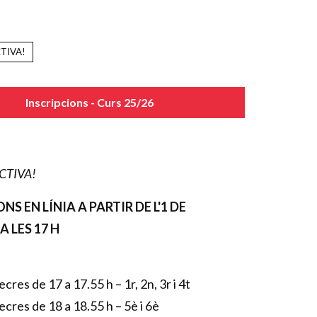
TIVA!
Inscripcions - Curs 25/26
CTIVA!
NS EN LÍNIA A PARTIR DE L'1 DE
 LES 17 H
ecres de 17 a 17.55 h – 1r, 2n, 3r i 4t
mecres de 18 a 18.55 h – 5è i 6è