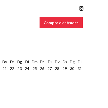
Link a inst
Compra d'entrades
Dv
Ds
Dg
Dl
Dm
Dc
Dj
Dv
Ds
Dg
Dl
21
22
23
24
25
26
27
28
29
30
31