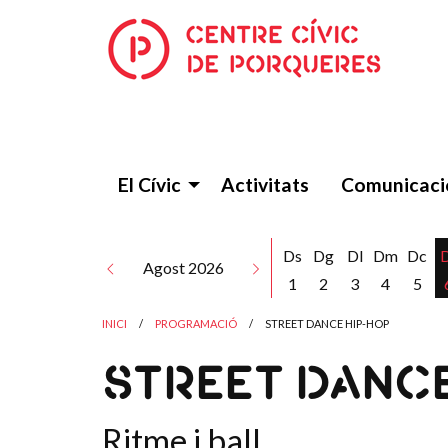
El Cívic
Activitats
Comunicaci
Ds
Dg
Dl
Dm
Dc
Agost 2026
1
2
3
4
5
INICI
PROGRAMACIÓ
STREET DANCE HIP-HOP
STREET DANCE
Ritme i ball