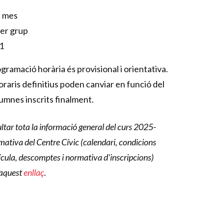
l mes
er grup
1
ramació horària és provisional i orientativa.
horaris definitius poden canviar en funció del
umnes inscrits finalment.
ltar tota la informació general del curs 2025-
rmativa del Centre Cívic (calendari, condicions
ícula, descomptes i normativa d'inscripcions)
 aquest
enllaç
.