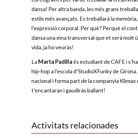
dansa! Per altra banda, les més grans trebal
estils més avançats. Es treballarà la memòria
l’expressió corporal. Per què? Perquè el contr
dansa una eina transversal que et serà molt út
vida, ja ho veuràs!
La
Marta Padilla
és estudiant de CAFE i s’ha
hip-hop a l’escola d’StudioXFunky de Girona. H
nacional i forma part de la companyia Klimax
t’encantaran i gaudiràs ballant!
Activitats relacionades