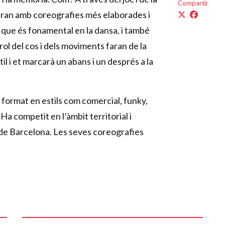
Compartir
laran amb coreografies més elaborades i
, que és fonamental en la dansa, i també
ol del cos i dels moviments faran de la
il i et marcarà un abans i un després a la
 format en estils com comercial, funky,
a competit en l’àmbit territorial i
 de Barcelona. Les seves coreografies