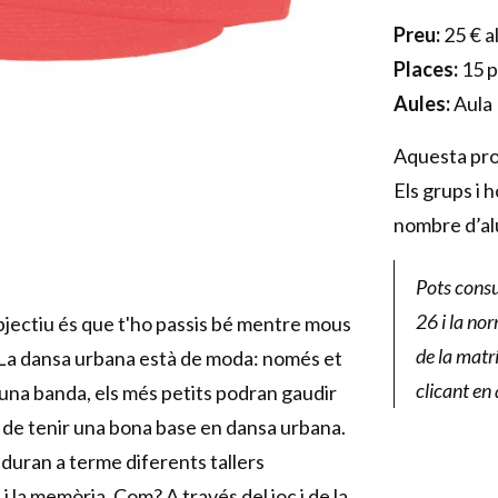
Preu:
25 € a
Places:
15 p
Aules:
Aula 
Aquesta prog
Els grups i 
nombre d’al
Pots consu
26 i la no
objectiu és que t'ho passis bé mentre mous
de la matr
ú. La dansa urbana està de moda: només et
clicant en
una banda, els més petits podran gaudir
u de tenir una bona base en dansa urbana.
duran a terme diferents tallers
 i la memòria. Com? A través del joc i de la