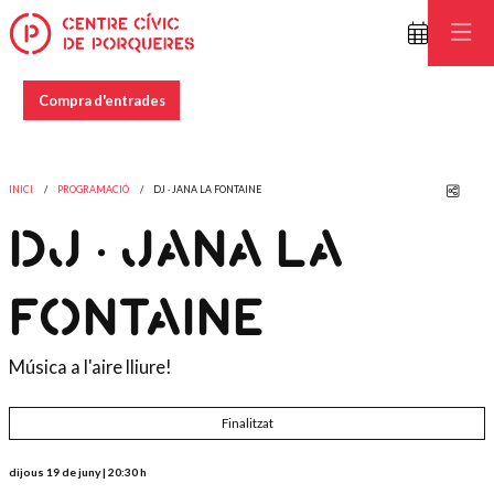
Compra d'entrades
Comp
INICI
PROGRAMACIÓ
DJ · JANA LA FONTAINE
DJ · JANA LA
FONTAINE
Música a l'aire lliure!
Finalitzat
dijous 19 de juny
|
20:30 h