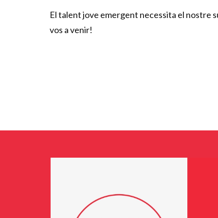
El talent jove emergent necessita el nostre 
vos a venir!