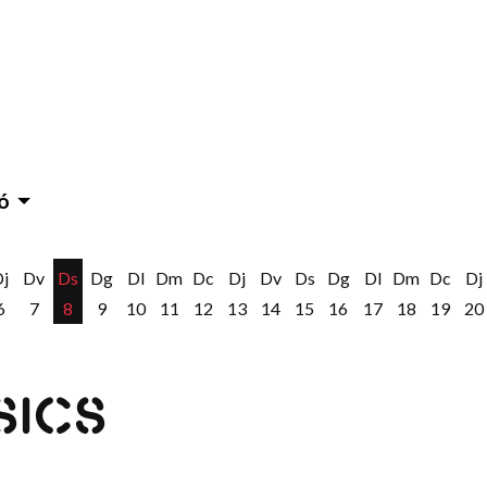
ó
Dj
Dv
Ds
Dg
Dl
Dm
Dc
Dj
Dv
Ds
Dg
Dl
Dm
Dc
Dj
6
7
8
9
10
11
12
13
14
15
16
17
18
19
20
SICS