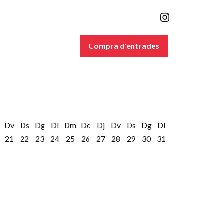
Link a inst
Compra d'entrades
Dv
Ds
Dg
Dl
Dm
Dc
Dj
Dv
Ds
Dg
Dl
21
22
23
24
25
26
27
28
29
30
31