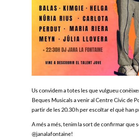
Diapositiva 1 de 1
Us convidem a totes les que vulgueu conèixer
Beques Musicals a venir al Centre Cívic de P
partir de les 20.30 h per escoltar el què han p
A més a més, tenim la sort de confirmar que 
@janalafontaine!