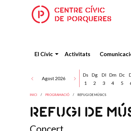
El Cívic
Activitats
Comunicaci
Ds
Dg
Dl
Dm
Dc
Agost 2026
1
2
3
4
5
INICI
PROGRAMACIÓ
REFUGI DE MÚSICS
REFUGI DE MÚ
Concert