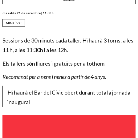
dissabte 21 de setembre
|
11:00 h
MINICÍVIC
Sessions de 30 minuts cada taller. Hi haurà 3 torns: a les
11 h, a les 11:30h i a les 12h.
Els tallers són lliures i gratuïts per a tothom.
Recomanat per a nens i nenes a partir de 4 anys
.
Hi haurà el Bar del Cívic obert durant tota la jornada
inaugural