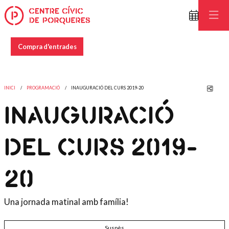
Compra d'entrades
Comp
INICI
PROGRAMACIÓ
INAUGURACIÓ DEL CURS 2019-20
INAUGURACIÓ
DEL CURS 2019-
20
Una jornada matinal amb família!
Suspès