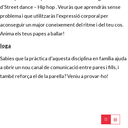
d’Street dance – Hip hop . Veuràs que aprendràs sense
problema i que utilitzaràs l’expressió corporal per
aconseguir un major coneixement del ritme i del teu cos.
Anima els teus papes a ballar!
Ioga
Sabies que la pràctica d’aquesta disciplina en família ajuda
a obrir un nou canal de comunicació entre pares i fills, i
també reforça el de la parella? Veniu a provar-ho!