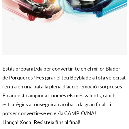
Diapositiva 1 de 1
Estàs preparat/da per convertir-te en el millor Blader
de Porqueres? Fes girar el teu Beyblade a tota velocitat
i entra en una batalla plena d’acció, emoció i sorpreses!
En aquest campionat, només els més valents, ràpids i
estratègics aconseguiran arribar a la gran final… i
potser convertir-se en el/la CAMPIÓ/NA!
Llança! Xoca! Resisteix fins al final!