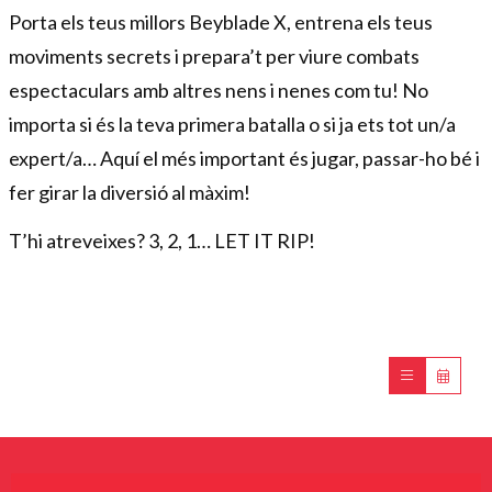
Porta els teus millors Beyblade X, entrena els teus
moviments secrets i prepara’t per viure combats
espectaculars amb altres nens i nenes com tu! No
importa si és la teva primera batalla o si ja ets tot un/a
expert/a… Aquí el més important és jugar, passar-ho bé i
fer girar la diversió al màxim!
T’hi atreveixes? 3, 2, 1… LET IT RIP!