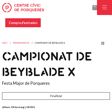
Compra d'entrades
Comp
INICI
PROGRAMACIÓ
CAMPIONAT DE BEYBLADE X
CAMPIONAT DE
BEYBLADE X
Festa Major de Porqueres
Finalitzat
dilluns 18 de maig
|
18:00 h