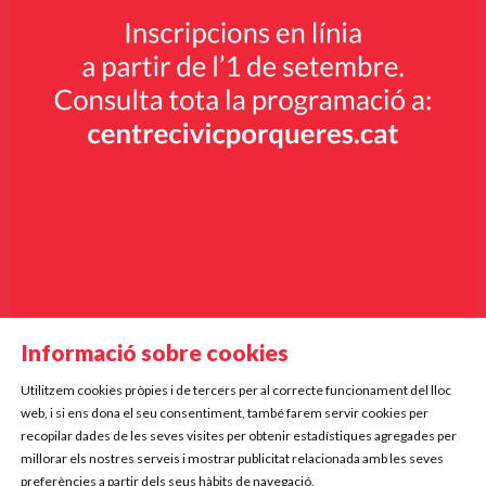
Informació sobre cookies
Utilitzem cookies pròpies i de tercers per al correcte funcionament del lloc
Diapositiva 2 de 9
web, i si ens dona el seu consentiment, també farem servir cookies per
Mercè Rodoreda, 5
recopilar dades de les seves visites per obtenir estadístiques agregades per
17834 Porqueres
millorar els nostres serveis i mostrar publicitat relacionada amb les seves
preferències a partir dels seus hàbits de navegació.