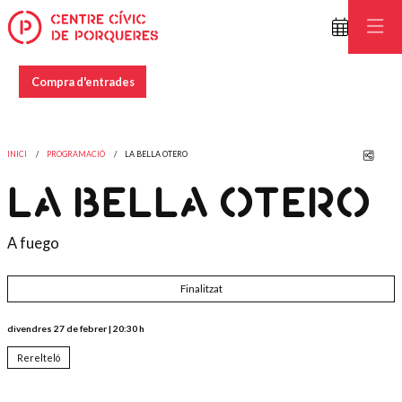
Compra d'entrades
Comp
INICI
PROGRAMACIÓ
LA BELLA OTERO
LA BELLA OTERO
A fuego
Finalitzat
divendres 27 de febrer
|
20:30 h
Rerelteló