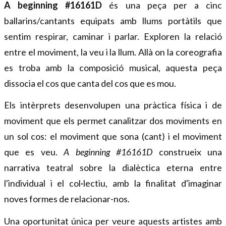
A beginning #16161D
 és una peça per a cinc 
ballarins/cantants equipats amb llums portàtils que 
sentim respirar, caminar i parlar. Exploren la relació 
entre el moviment, la veu i la llum. Allà on la coreografia 
es troba amb la composició musical, aquesta peça 
dissocia el cos que canta del cos que es mou.
Els intèrprets desenvolupen una pràctica física i de 
moviment que els permet canalitzar dos moviments en 
un sol cos: el moviment que sona (cant) i el moviment 
que es veu. 
A beginning #16161D
 construeix una 
narrativa teatral sobre la dialèctica eterna entre 
l'individual i el col·lectiu, amb la finalitat d'imaginar 
noves formes de relacionar-nos.
Una oportunitat única per veure aquests artistes amb 