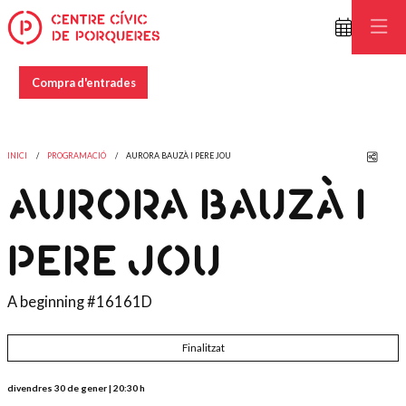
Compra d'entrades
Comp
INICI
PROGRAMACIÓ
AURORA BAUZÀ I PERE JOU
AURORA BAUZÀ I
PERE JOU
A beginning #16161D
Finalitzat
divendres 30 de gener
|
20:30 h