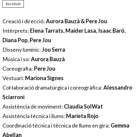
Rerelteló
Creació i direcció: 
Aurora Bauzà & Pere Jou
Intèrprets: 
Elena Tarrats, Maider Lasa, Isaac Baró, 
Diana Pop, Pere Jou
Disseny lumínic: 
Jou Serra
Música i so: 
Aurora Bauzà
Coreografia: 
Pere Jou
Vestuari:
 Mariona Signes
Col·laboració dramatúrgica i coreogràfica:
 Alessandro 
Sciarroni
Assistència de moviment:
 Claudia SolWat
Assistència tècnica i llums: 
Marieta Rojo
Coordinació tècnica i tècnica de llums en gira: 
Gemma 
Abellan