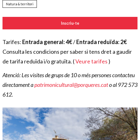
Natura & territori
Inscriu-te
Tarifes:
Entrada general: 4€
/
Entrada reduïda: 2€
Consulta les condicions per saber si tens dret a gaudir
de tarifa reduïda i/o gratuïta. (
Veure tarifes
)
Atenció: Les visites de grups de 10 o més persones contacteu
directament a
patrimonicultural@porqueres.cat
o al 972 573
612.