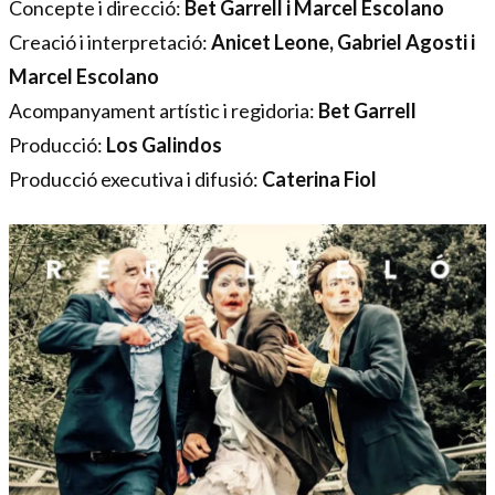
Concepte i direcció:
Bet Garrell i Marcel Escolano
Creació i interpretació:
Anicet Leone, Gabriel Agosti i
Marcel Escolano
Acompanyament artístic i regidoria:
Bet Garrell
Producció:
Los Galindos
Producció executiva i difusió:
Caterina Fiol