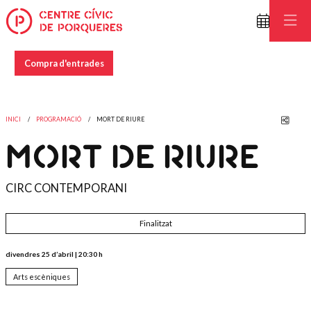
Compra d'entrades
Comp
INICI
PROGRAMACIÓ
MORT DE RIURE
MORT DE RIURE
CIRC CONTEMPORANI
Finalitzat
divendres 25 d’abril
|
20:30 h
Arts escèniques