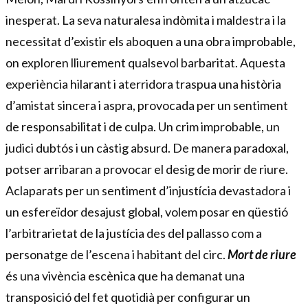
inesperat. La seva naturalesa indòmita i maldestra i la
necessitat d’existir els aboquen a una obra improbable,
on exploren lliurement qualsevol barbaritat. Aquesta
experiència hilarant i aterridora traspua una història
d’amistat sincera i aspra, provocada per un sentiment
de responsabilitat i de culpa. Un crim improbable, un
judici dubtós i un càstig absurd. De manera paradoxal,
potser arribaran a provocar el desig de morir de riure.
Aclaparats per un sentiment d’injustícia devastadora i
un esfereïdor desajust global, volem posar en qüestió
l’arbitrarietat de la justícia des del pallasso com a
personatge de l’escena i habitant del circ.
Mort de riure
és una vivència escènica que ha demanat una
transposició del fet quotidià per configurar un