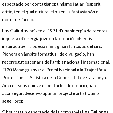
espectacle per contagiar optimisme i atiar l’esperit
crític, i en el qual el riure, el plaer i la fantasia són el
motor de l’acció.
Los Galindos
neixen el 1991 d’una sinergia de recerca
inquieta i d’energia jove en la creació col·lectiva,
inspirada per la poesia i l’imaginari fantàstic del circ.
Pioners en àmbits formatius i de divulgació, han
recorregut escenaris de l’àmbit nacional i internacional.
El 2016 van guanyar el Premi Nacional a la Trajectòria
Professional i Artística de la Generalitat de Catalunya.
Amb els seus quinze espectacles de creació, han
aconseguit desenvolupar un projecte artístic amb
segell propi.
Si heu vist un espectacle de la companyia
Los Galindos