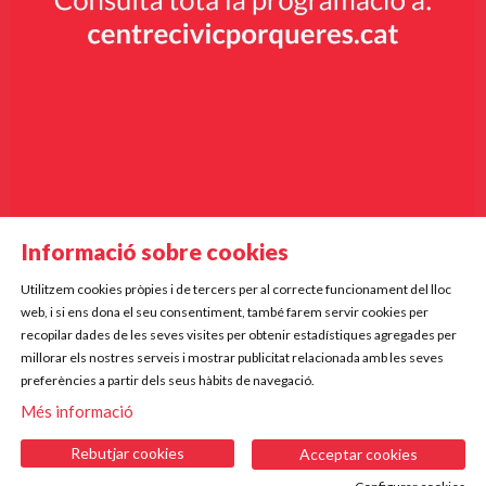
Informació sobre cookies
Utilitzem cookies pròpies i de tercers per al correcte funcionament del lloc
Diapositiva 2 de 9
web, i si ens dona el seu consentiment, també farem servir cookies per
Mercè Rodoreda, 5
recopilar dades de les seves visites per obtenir estadístiques agregades per
17834 Porqueres
millorar els nostres serveis i mostrar publicitat relacionada amb les seves
preferències a partir dels seus hàbits de navegació.
Telf. 972 573 612 | 672 220 255
Més informació
|
|
|
Sitemap
Avís Legal
Ús de Cookies
Contactar
Rebutjar cookies
Acceptar cookies