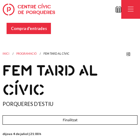
Compra d'entrades
Comp
INICI
PROGRAMACIÓ
FEM TARD AL CÍVIC
FEM TARD AL
CÍVIC
PORQUERES D’ESTIU
Finalitzat
dijous 4 de juliol
|
21:00 h