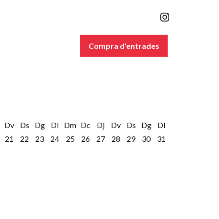
Link a inst
Compra d'entrades
Dv
Ds
Dg
Dl
Dm
Dc
Dj
Dv
Ds
Dg
Dl
21
22
23
24
25
26
27
28
29
30
31