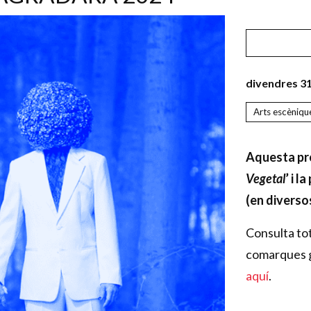
divendres 3
Arts escèniqu
Aquesta pro
Vegetal
’ i l
(en diversos
Consulta tot
comarques 
aquí
.