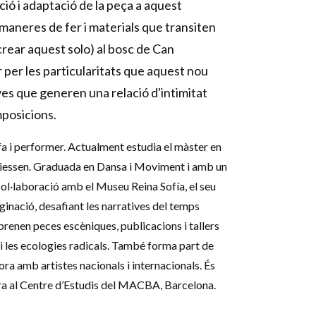
ió i adaptació de la peça a aquest
 maneres de fer i materials que transiten
crear aquest solo) al bosc de Can
 per les particularitats que aquest nou
es que generen una relació d'intimitat
mposicions.
a i performer. Actualment estudia el màster en
Giessen. Graduada en Dansa i Moviment i amb un
col·laboració amb el Museu Reina Sofía, el seu
aginació, desafiant les narratives del temps
prenen peces escèniques, publicacions i tallers
i les ecologies radicals. També forma part de
a amb artistes nacionals i internacionals. És
ora al Centre d’Estudis del MACBA, Barcelona.