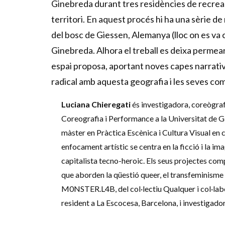
Ginebreda durant tres residències de recreac
territori. En aquest procés hi ha una sèrie de
del bosc de Giessen, Alemanya (lloc on es va 
Ginebreda. Alhora el treball es deixa permear
espai proposa, aportant noves capes narrativ
radical amb aquesta geografia i les seves co
Luciana Chieregati
és investigadora, coreògraf
Coreografia i Performance a la Universitat de 
màster en Pràctica Escènica i Cultura Visual en 
enfocament artístic se centra en la ficció i la im
capitalista tecno-heroic. Els seus projectes com
que aborden la qüestió queer, el transfeminisme 
M0NSTER.L4B, del col·lectiu Qualquer i col·labor
resident a La Escocesa, Barcelona, i investigad