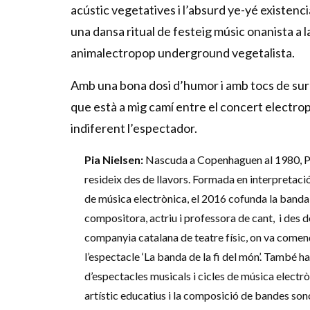
acústic vegetatives i l’absurd ye-yé existenci
una dansa ritual de festeig músic onanista a 
animalectropop underground vegetalista.
Amb una bona dosi d’humor i amb tocs de sur
que està a mig camí entre el concert electrop
indiferent l’espectador.
Pia Nielsen:
Nascuda a Copenhaguen al 1980, Pia
resideix des de llavors. Formada en interpretaci
de música electrònica, el 2016 cofunda la band
compositora, actriu i professora de cant, i des 
companyia catalana de teatre físic, on va començ
l’espectacle ‘La banda de la fi del món’. També 
d’espectacles musicals i cicles de música electrò
artístic educatius i la composició de bandes son