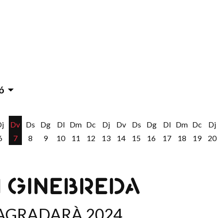
ó
Dj
Dv
Ds
Dg
Dl
Dm
Dc
Dj
Dv
Ds
Dg
Dl
Dm
Dc
Dj
6
7
8
9
10
11
12
13
14
15
16
17
18
19
20
N GINEBREDA
 AGRADARÀ 2024