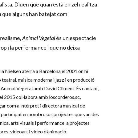
alista. Diuen que quan està en zel realitza
la que alguns han batejat com
realisme,
Animal Vegetal
és un espectacle
op i la performance i que no deixa
 Nielsen aterra a Barcelona el 2001 on hi
ó teatral, música moderna i jazz i en producció
a Animal Vegetal amb David Climent. És cantant,
del 2015 col·labora amb loscorderos.sc,
ar com a intèrpret i directora musical de
ha participat en nombrosos projectes que van des
nica, arts visuals i performance, a projectes
ores, vídeoart i vídeo d’animació.