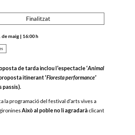
Finalitzat
1 de maig
|
16:00 h
es
posta de tarda inclou l’espectacle ‘
Animal
a proposta itinerant ‘
Floresta performance
’
 passis).
a la programació del festival d'arts vives a
gironines
Això al poble no li agradarà
clicant