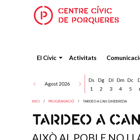
El Cívic
Activitats
Comunicaci
Ds
Dg
Dl
Dm
Dc
Agost 2026
1
2
3
4
5
INICI
PROGRAMACIÓ
TARDEO A CAN GINEBREDA
TARDEO A CA
AIXÒ AL POBLE NO LI