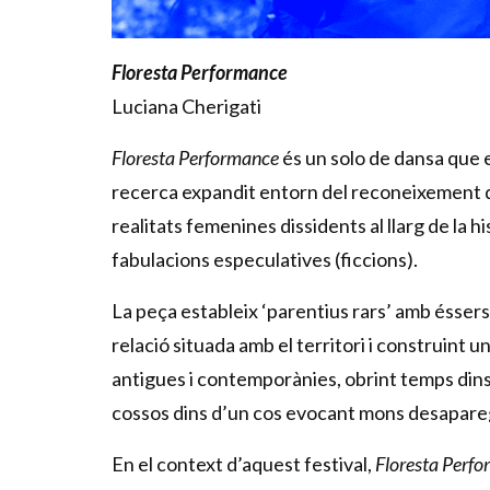
Floresta Performance
Luciana Cherigati
Floresta Performance
és un solo de dansa que e
recerca expandit entorn del reconeixement de
realitats femenines dissidents al llarg de la hi
fabulacions especulatives (ficcions).
La peça estableix ‘parentius rars’ amb éssers
relació situada amb el territori i construint 
antigues i contemporànies, obrint temps dins
cossos dins d’un cos evocant mons desaparegut
En el context d’aquest festival,
Floresta Perf