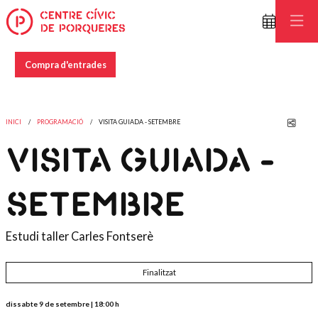
Compra d'entrades
Comp
INICI
PROGRAMACIÓ
VISITA GUIADA - SETEMBRE
VISITA GUIADA -
SETEMBRE
Estudi taller Carles Fontserè
Finalitzat
dissabte 9 de setembre
|
18:00 h