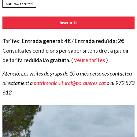
Natura & territori
Inscriu-te
Tarifes:
Entrada general: 4€
/
Entrada reduïda: 2€
Consulta les condicions per saber si tens dret a gaudir
de tarifa reduïda i/o gratuïta. (
Veure tarifes
)
Atenció: Les visites de grups de 10 o més persones contacteu
directament a
patrimonicultural@porqueres.cat
o al 972 573
612.