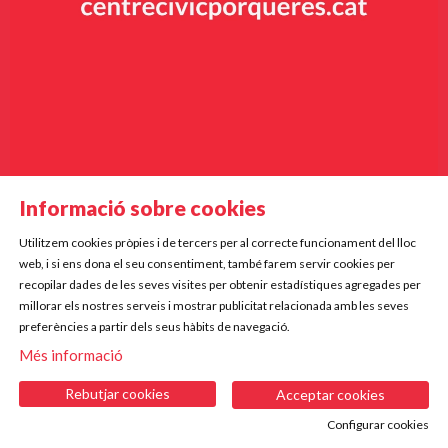
Informació sobre cookies
Utilitzem cookies pròpies i de tercers per al correcte funcionament del lloc
Diapositiva 2 de 9
web, i si ens dona el seu consentiment, també farem servir cookies per
Mercè Rodoreda, 5
recopilar dades de les seves visites per obtenir estadístiques agregades per
17834 Porqueres
millorar els nostres serveis i mostrar publicitat relacionada amb les seves
preferències a partir dels seus hàbits de navegació.
Telf. 972 573 612 | 672 220 255
Més informació
|
|
|
Sitemap
Avís Legal
Ús de Cookies
Contactar
Rebutjar cookies
Acceptar cookies
Configurar cookies