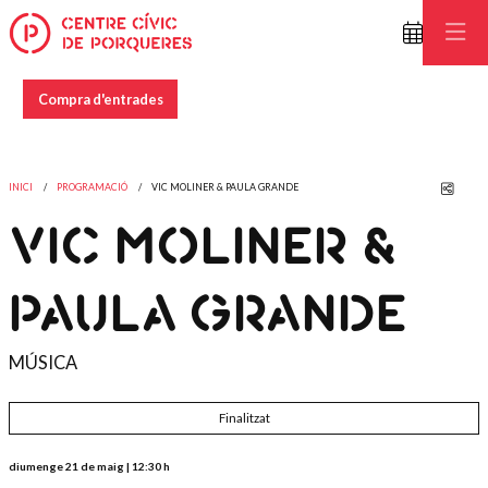
Compra d'entrades
Comp
INICI
PROGRAMACIÓ
VIC MOLINER & PAULA GRANDE
VIC MOLINER &
PAULA GRANDE
MÚSICA
Finalitzat
diumenge 21 de maig
|
12:30 h