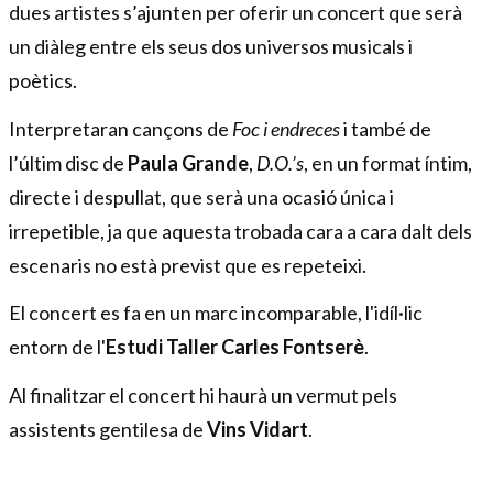
dues artistes s’ajunten per oferir un concert que serà
un diàleg entre els seus dos universos musicals i
poètics.
Interpretaran cançons de
Foc i endreces
i també de
l’últim disc de
Paula Grande
,
D.O.’s
, en un format íntim,
directe i despullat, que serà una ocasió única i
irrepetible, ja que aquesta trobada cara a cara dalt dels
escenaris no està previst que es repeteixi.
El concert es fa en un marc incomparable, l'idíl·lic
entorn de l'
Estudi Taller Carles Fontserè
.
Al finalitzar el concert hi haurà un vermut pels
assistents gentilesa de
Vins Vidart
.