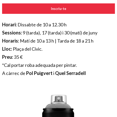
Inscriu-te
Horari:
Dissabte de 10 a 12.30 h
Sessions:
9 (tarda), 17 (tarda) i 30 (matí) de juny
Horaris:
Matí de 10 a 13 h | Tarda de 18 a 21 h
Lloc:
Plaça del Cívic.
Preu:
35 €
*Cal portar roba adequada per pintar.
A càrrec de
Pol Puigvert
i
Quel Serradell