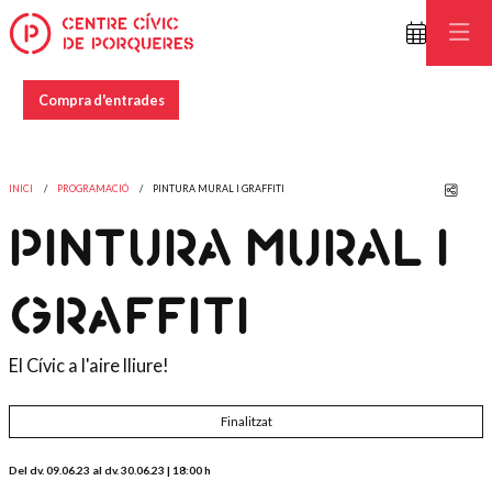
Compra d'entrades
Comp
INICI
PROGRAMACIÓ
PINTURA MURAL I GRAFFITI
PINTURA MURAL I
GRAFFITI
El Cívic a l'aire lliure!
Finalitzat
Del dv. 09.06.23
al dv. 30.06.23
|
18:00 h