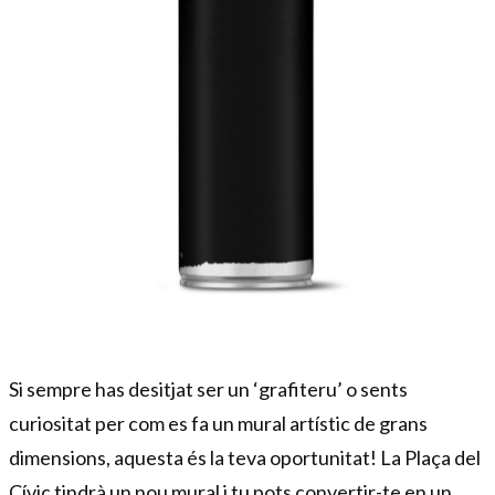
Diapositiva 1 de 1
Si sempre has desitjat ser un ‘grafiteru’ o sents
curiositat per com es fa un mural artístic de grans
dimensions, aquesta és la teva oportunitat! La Plaça del
Cívic tindrà un nou mural i tu pots convertir-te en un