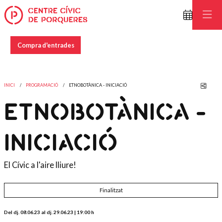
Compra d'entrades
Comp
INICI
PROGRAMACIÓ
ETNOBOTÀNICA - INICIACIÓ
ETNOBOTÀNICA -
INICIACIÓ
El Cívic a l'aire lliure!
Finalitzat
Del dj. 08.06.23
al dj. 29.06.23
|
19:00 h