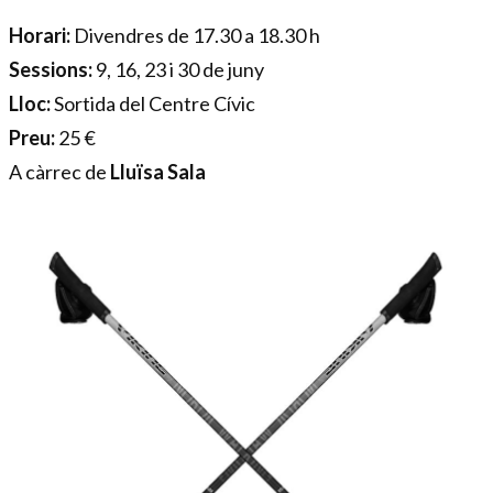
Horari:
Divendres de 17.30 a 18.30 h
Sessions:
9, 16, 23 i 30 de juny
Lloc:
Sortida del Centre Cívic
Preu:
25 €
A càrrec de
Lluïsa Sala