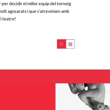
 per decidir el millor equip del torneig
olt agosarats i que s'atreveixen amb
 i teatre!