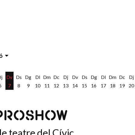
ó
Dj
Dv
Ds
Dg
Dl
Dm
Dc
Dj
Dv
Ds
Dg
Dl
Dm
Dc
Dj
6
7
8
9
10
11
12
13
14
15
16
17
18
19
20
MPROSHOW
e teatre del Cívic