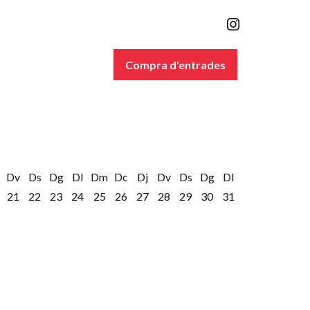
Link a inst
Compra d'entrades
Dv
Ds
Dg
Dl
Dm
Dc
Dj
Dv
Ds
Dg
Dl
21
22
23
24
25
26
27
28
29
30
31