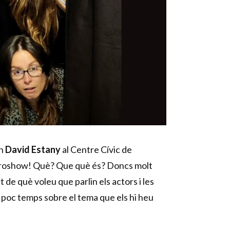
en
David Estany
al Centre Cívic de
mproshow! Què? Que què és? Doncs molt
t de què voleu que parlin els actors i les
 poc temps sobre el tema que els hi heu