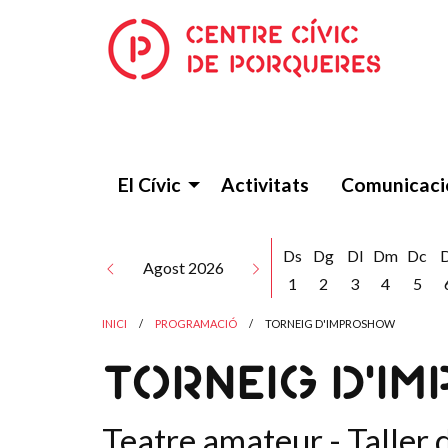
El Cívic
Activitats
Comunicaci
Ds
Dg
Dl
Dm
Dc
Agost 2026
1
2
3
4
5
INICI
PROGRAMACIÓ
TORNEIG D'IMPROSHOW
TORNEIG D'I
Teatre amateur - Taller d