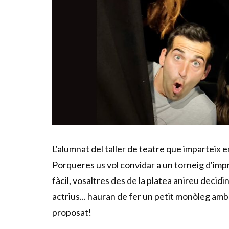
Diapositiva 1 de 1
L'alumnat del taller de teatre que imparteix 
Porqueres us vol convidar a un torneig d'i
fàcil, vosaltres des de la platea anireu decidin
actrius... hauran de fer un petit monòleg amb
proposat!