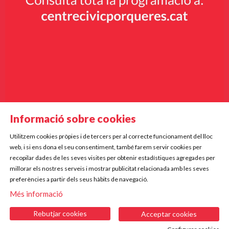
Informació sobre cookies
Utilitzem cookies pròpies i de tercers per al correcte funcionament del lloc
Diapositiva 2 de 9
web, i si ens dona el seu consentiment, també farem servir cookies per
Mercè Rodoreda, 5
recopilar dades de les seves visites per obtenir estadístiques agregades per
17834 Porqueres
millorar els nostres serveis i mostrar publicitat relacionada amb les seves
preferències a partir dels seus hàbits de navegació.
Telf. 972 573 612 | 672 220 255
Més informació
|
|
|
Sitemap
Avís Legal
Ús de Cookies
Contactar
Rebutjar cookies
Acceptar cookies