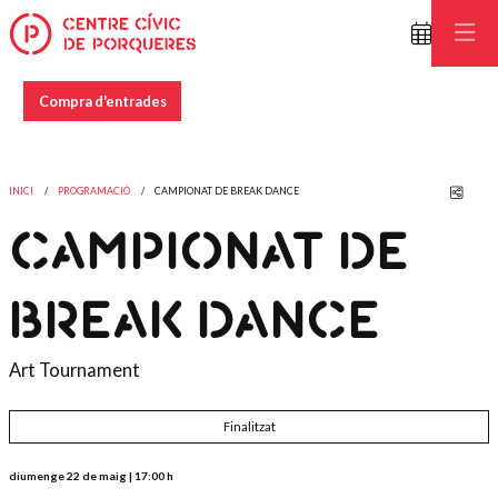
Compra d'entrades
Comp
INICI
PROGRAMACIÓ
CAMPIONAT DE BREAK DANCE
CAMPIONAT DE
BREAK DANCE
Art Tournament
Finalitzat
diumenge 22 de maig
|
17:00 h