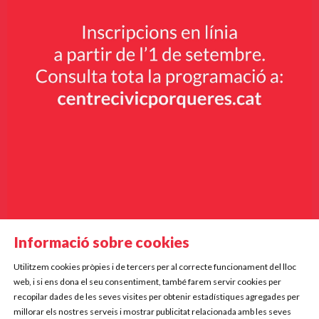
Informació sobre cookies
Utilitzem cookies pròpies i de tercers per al correcte funcionament del lloc
Diapositiva 2 de 9
web, i si ens dona el seu consentiment, també farem servir cookies per
Mercè Rodoreda, 5
recopilar dades de les seves visites per obtenir estadístiques agregades per
17834 Porqueres
millorar els nostres serveis i mostrar publicitat relacionada amb les seves