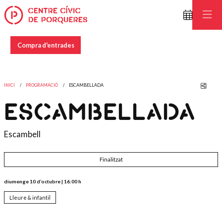
Compra d'entrades
Comp
INICI
PROGRAMACIÓ
ESCAMBELLADA
ESCAMBELLADA
Escambell
Finalitzat
diumenge 10 d’octubre
|
16:00 h
Lleure & infantil