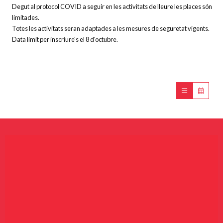
Degut al protocol COVID a seguir en les activitats de lleure les places són
limitades.
Totes les activitats seran adaptades a les mesures de seguretat vigents.
Data límit per inscriure's el 8 d'octubre.