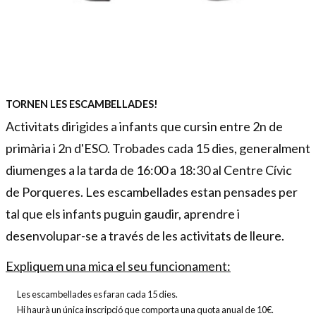
Diapositiva 1 de 1
TORNEN LES ESCAMBELLADES!
Activitats dirigides a infants que cursin entre 2n de
primària i 2n d'ESO. Trobades cada 15 dies, generalment
diumenges a la tarda de 16:00 a 18:30 al Centre Cívic
de Porqueres. Les escambellades estan pensades per
tal que els infants puguin gaudir, aprendre i
desenvolupar-se a través de les activitats de lleure.
Expliquem una mica el seu funcionament:
Les escambellades es faran cada 15 dies.
Hi haurà un única inscripció que comporta una quota anual de 10€.