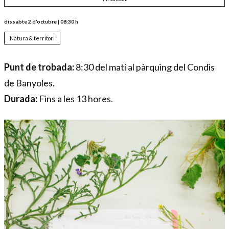
dissabte 2 d’octubre
|
08:30 h
Natura & territori
Punt de trobada:
8:30 del matí al pàrquing del Condis
de Banyoles.
Durada:
Fins a les 13 hores.