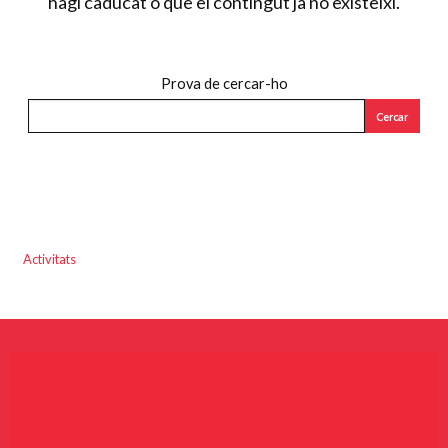
hagi caducat o que el contingut ja no existeixi.
Prova de cercar-ho
Cercar
Activitats