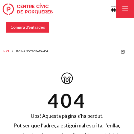
Compra d'entrades
Comp
INICI
PÀGINA NO TROBADA 404
404
Ups! Aquesta pàgina s’ha perdut.
Pot ser que l’adreça estigui mal escrita, l’enllaç