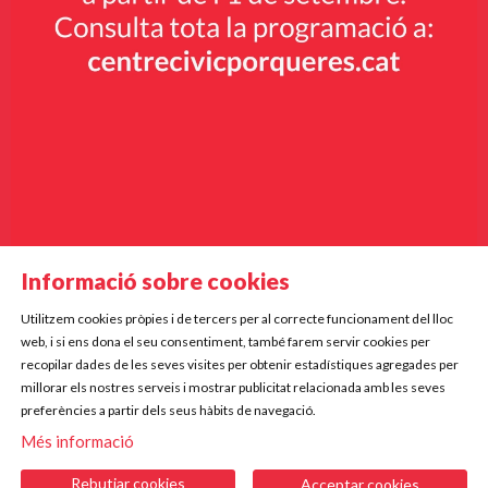
Informació sobre cookies
Utilitzem cookies pròpies i de tercers per al correcte funcionament del lloc
Diapositiva 2 de 9
web, i si ens dona el seu consentiment, també farem servir cookies per
Mercè Rodoreda, 5
recopilar dades de les seves visites per obtenir estadístiques agregades per
17834 Porqueres
millorar els nostres serveis i mostrar publicitat relacionada amb les seves
preferències a partir dels seus hàbits de navegació.
Telf. 972 573 612 | 672 220 255
Més informació
|
|
|
Sitemap
Avís Legal
Ús de Cookies
Contactar
Rebutjar cookies
Acceptar cookies